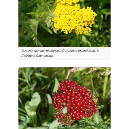
Тысячелистник таволговый (Achillea filipendulina). ©
Людмила Светлицкая