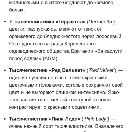
малиновыми и в итоге бледнеют до кремово-
белых.
У
тысячелистника «Терракота»
(
‘Terracotta’
)
цветки, распускаясь, меняют оттенок от
оранжевого до бледно-желтого через лососевый.
Сорт удостоен награды Королевского
садоводческого общества Британии «За заслуги
перед садом» (AGM).
Тысячелистник «Ред Вельвет»
(
‘Red Velvet’
) —
один из лучших сортов с темно-красными
цветочными головками, которые сохраняют свой
цвет и не выгорают слишком интенсивно. Ярко-
зеленая листва с мелкой текстурой хорошо
контрастирует с красными соцветиями.
Тысячелистник «Пинк Леди»
(
‘Pink Lady’) —
о
чень нежный сорт тысячелистника. Вначале его