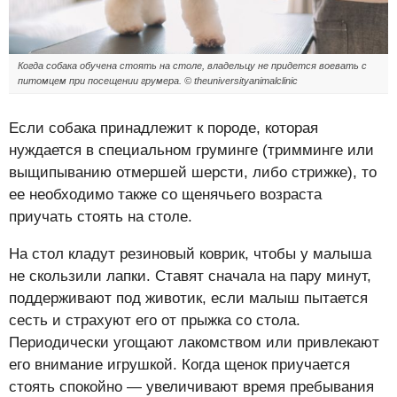
Когда собака обучена стоять на столе, владельцу не придется воевать с
питомцем при посещении грумера. © theuniversityanimalclinic
Если собака принадлежит к породе, которая
нуждается в специальном груминге (тримминге или
выщипыванию отмершей шерсти, либо стрижке), то
ее необходимо также со щенячьего возраста
приучать стоять на столе.
На стол кладут резиновый коврик, чтобы у малыша
не скользили лапки. Ставят сначала на пару минут,
поддерживают под животик, если малыш пытается
сесть и страхуют его от прыжка со стола.
Периодически угощают лакомством или привлекают
его внимание игрушкой. Когда щенок приучается
стоять спокойно — увеличивают время пребывания