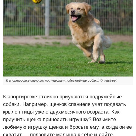
К апортировке отлично приучаются подружейные собаки. © vetstreet
К апортировке отлично приучаются подружейные
собаки. Например, щенков спаниеля учат подавать
крыло птицы уже с двухмесячного возраста. Как
приучить щенка приносить игрушку? Возьмите
любимую игрушку щенка и бросьте ему, а когда он ее
схватит — подзовите малыша к себе и дайте