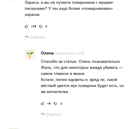
Лариса, а вы не путаете пожарников с жуками-
пискунами? У тех ещё более «пожарниковая»
окраска
+29
0
Рейтинг статьи:
Поставить оц
Ответить
Олина
15 июня 2023 в 8:26
Спасибо за статью. Очень познавательно.
Жаль, что для некоторых жажда убивать —
самое главное в жизни.
Кстати, лилии ядовиты и, вряд ли, такой
жёсткий цветок жук пожарник будет есть, он
же мягкотелка.
+8
-1
Рейтинг статьи:
Постав
Ответить