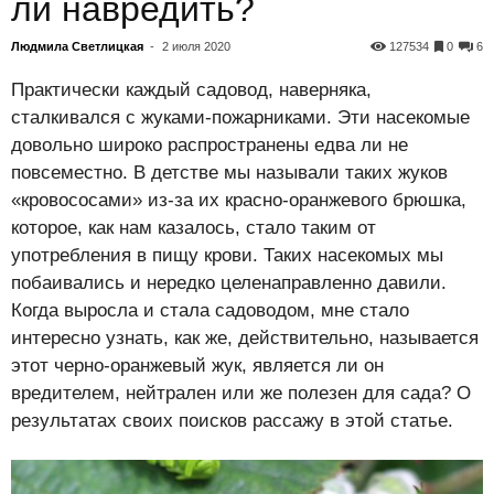
ли навредить?
Людмила Светлицкая
-
2 июля 2020
127534
0
6
Практически каждый садовод, наверняка,
сталкивался с жуками-пожарниками. Эти насекомые
довольно широко распространены едва ли не
повсеместно. В детстве мы называли таких жуков
«кровососами» из-за их красно-оранжевого брюшка,
которое, как нам казалось, стало таким от
употребления в пищу крови. Таких насекомых мы
побаивались и нередко целенаправленно давили.
Когда выросла и стала садоводом, мне стало
интересно узнать, как же, действительно, называется
этот черно-оранжевый жук, является ли он
вредителем, нейтрален или же полезен для сада? О
результатах своих поисков рассажу в этой статье.