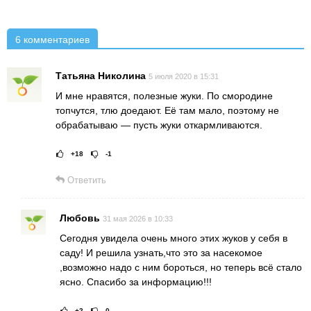
6 комментариев
Татьяна Николина
5 июля 2020 в 15:31
И мне нравятся, полезные жуки. По смородине
топчутся, тлю доедают. Её там мало, поэтому не
обрабатываю — пусть жуки откармливаются.
+18
-1
Рейтинг статьи:
Поставить оце
Ответить
Любовь
31 мая 2026 в 10:33
Сегодня увидела очень много этих жуков у себя в
саду! И решила узнать,что это за насекомое
,возможно надо с ним бороться, но теперь всё стало
ясно. Спасибо за информацию!!!
+2
0