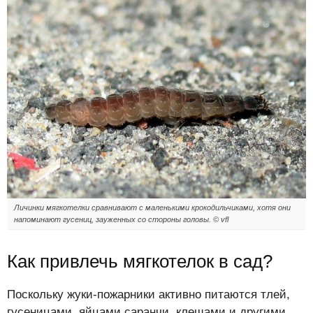
Личинки мягкотелки сравнивают с маленькими крокодильчиками, хотя они
напоминают гусениц, зауженных со стороны головы. © vfl
Как привлечь мягкотелок в сад?
Поскольку жуки-пожарники активно питаются тлей,
гусеницами, яйцами саранчи, клещами и другими