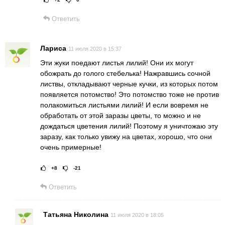
Рейтинг статьи:
Поставить оц
Ответить
Лариса
11 июля 2020 в 15:37
Эти жуки поедают листья лилий! Они их могут
обожрать до голого стебелька! Нажравшись сочной
листвы, откладывают черные кучки, из которых потом
появляется потомство! Это потомство тоже не против
полакомиться листьями лилий! И если вовремя не
обработать от этой заразы цветы, то можно и не
дождаться цветения лилий! Поэтому я уничтожаю эту
заразу, как только увижу на цветах, хорошо, что они
очень примерные!
+8
-21
Рейтинг статьи:
Поставить оце
Ответить
Татьяна Николина
11 июля 2020 в 18:05