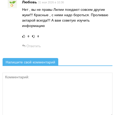
Любовь
31 мая 2026 в 10:36
Нет , вы не правы Лилии поедают совсем другие
жуки!!! Красные , с ними надо бороться. Проливаю
актарой всегда!!! А вам советую изучить
информацию
0
0
Рейтинг статьи:
Поставить оц
Ответить
Напишите свой комментарий