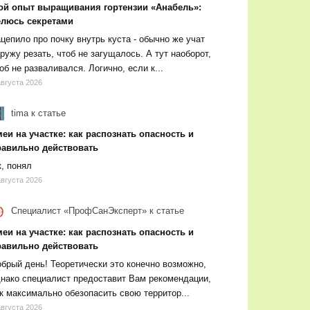
ой опыт выращивания гортензии «Анабель»:
елюсь секретами
цепило про почку внутрь куста - обычно же учат
ружу резать, чтоб не загущалось. А тут наоборот,
об не разваливался. Логично, если к...
августа 2026
tima
к статье
еи на участке: как распознать опасность и
равильно действовать
, понял
августа 2026
Специалист «ПрофСанЭксперт»
к статье
еи на участке: как распознать опасность и
равильно действовать
брый день! Теоретически это конечно возможно,
нако специалист предоставит Вам рекомендации,
к максимально обезопасить свою территор...
августа 2026