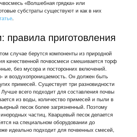
очвосмесь «Волшебная грядка» или
готовые субстраты существуют и как в них
татье
.
и: правила приготовления
этом случае берутся компоненты из природной
ия качественной почвосмеси смешивается торф
нные, без мусора и посторонних включений.
о- и воздухопроницаемость. Он должен быть
ругих примесей. Существует три разновидности
. Лучше всего подходит для составления почвы
вается из воды, количество примесей и пыли в
рьерный песок более загрязненный. Поэтому
 инородных частиц. Кварцевый песок делается
бятся на специальном оборудовании до
тоже идеально подходит для почвенных смесей,