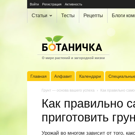
Войти
Регистрация
Активность
Статьи
Тесты
Рецепты
Блоги ко
О мире растений и загородной жизни
Главная
Алфавит
Календари
Специальные
Грунт — основа вашего успеха
Как правильно само
Как правильно 
приготовить гру
Урожай во многом зависит от того, ка