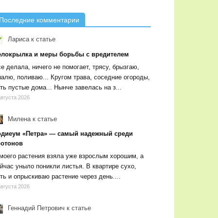
Последние комментарии
Лариса
к статье
елокрылка и меры борьбы с вредителем
е делала, ничего не помогает, трясу, брызгаю,
алю, поливаю... Кругом трава, соседние огороды,
ть пустые дома... Нынче завелась на з...
августа 2026
Милена
к статье
одиеум «Петра» — самый надежный среди
ротонов
моего растения взяла уже взрослым хорошим, а
йчас уныло поникли листья. В квартире сухо,
ть и опрыскиваю растение через день....
августа 2026
Геннадий Петрович
к статье