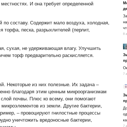
М
 местностях. И она требует определенной
д
За
на
й по составу. Содержит мало воздуха, холодная,
чт
я торфа, песка, разрыхлителей (перлит,
8 
я, сухая, не удерживающая влагу. Улучшить
ичем торф предварительно раскисляется.
Зм
п
Ок
7 
й. Некоторые из них полезные. Их задача –
менно благодаря этим ценным микроорганизмам
Зм
слой почвы. Плюс ко всему, они помогают
п
 микроэлементов из земли. Другие бактерии,
До
апример, – провоцируют гнилостные процессы
од
рудно уничтожить вредоносные бактерии,
ка
7 