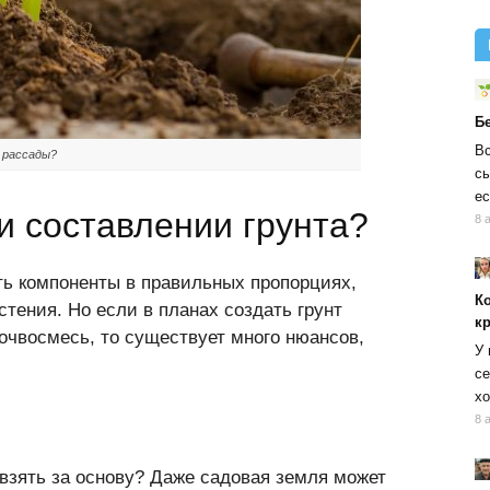
Б
Вс
 рассады?
сы
ес
и составлении грунта?
8 
ть компоненты в правильных пропорциях,
К
тения. Но если в планах создать грунт
к
почвосмесь, то существует много нюансов,
У 
се
хо
8 
взять за основу? Даже садовая земля может