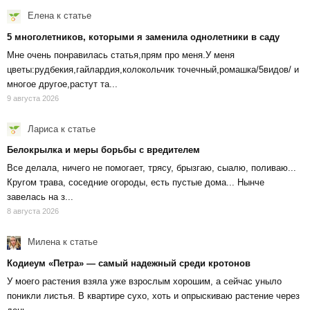
Елена
к статье
5 многолетников, которыми я заменила однолетники в саду
Мне очень понравилась статья,прям про меня.У меня
цветы:рудбекия,гайлардия,колокольчик точечный,ромашка/5видов/ и
многое другое,растут та...
9 августа 2026
Лариса
к статье
Белокрылка и меры борьбы с вредителем
Все делала, ничего не помогает, трясу, брызгаю, сыалю, поливаю...
Кругом трава, соседние огороды, есть пустые дома... Нынче
завелась на з...
8 августа 2026
Милена
к статье
Кодиеум «Петра» — самый надежный среди кротонов
У моего растения взяла уже взрослым хорошим, а сейчас уныло
поникли листья. В квартире сухо, хоть и опрыскиваю растение через