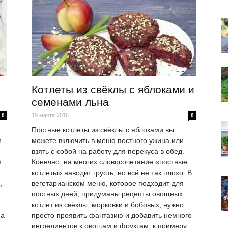
Котлеты из свёклы с яблоками и
семенами льна
19 марта 2016
0
0
Постные котлеты из свёклы с яблоками вы
и
можете включить в меню постного ужина или
взять с собой на работу для перекуса в обед.
м
Конечно, на многих словосочетание «постные
котлеты» наводит грусть, но всё не так плохо. В
,
вегетарианском меню, которое подходит для
постных дней, придуманы рецепты овощных
котлет из свёклы, морковки и бобовых, нужно
на
просто проявить фантазию и добавить немного
ингредиентов к овощам и фруктам, к примеру,