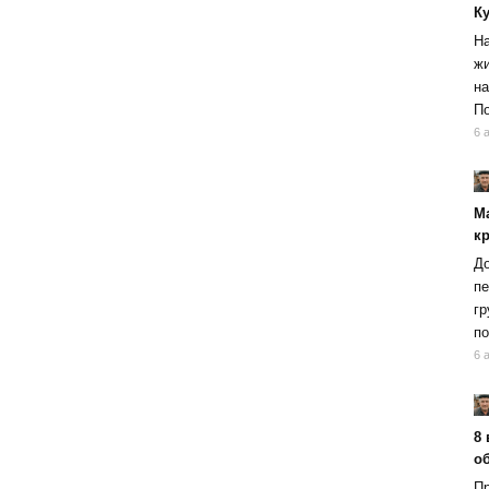
К
На
жи
на
По
6 
М
к
До
пе
гр
по
6 
8 
об
Пр