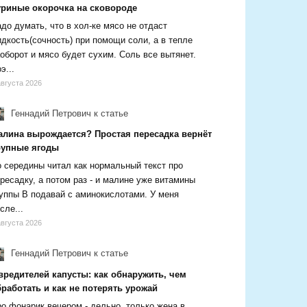
уриные окорочка на сковороде
до думать, что в хол-ке мясо не отдаст
дкость(сочность) при помощи соли, а в тепле
оборот и мясо будет сухим. Соль все вытянет.
э...
августа 2026
Геннадий Петрович
к статье
алина вырождается? Простая пересадка вернёт
рупные ягоды
 середины читал как нормальный текст про
ресадку, а потом раз - и малине уже витамины
уппы В подавай с аминокислотами. У меня
сле...
августа 2026
Геннадий Петрович
к статье
вредителей капусты: как обнаружить, чем
работать и как не потерять урожай
о фонарик вечером - дельно, только жена в