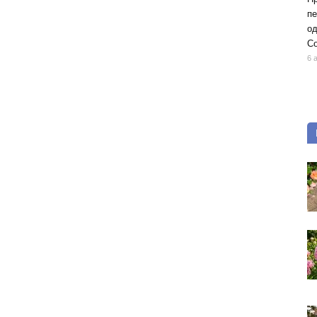
пе
од
Со
6 