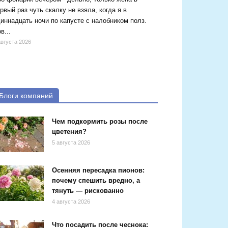
рвый раз чуть скалку не взяла, когда я в
иннадцать ночи по капусте с налобником полз.
в...
августа 2026
Блоги компаний
Чем подкормить розы после
цветения?
5 августа 2026
Осенняя пересадка пионов:
почему спешить вредно, а
тянуть — рискованно
4 августа 2026
Что посадить после чеснока: