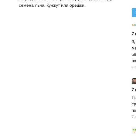
семена льна, кунжут или орешки.
7
Зд
ма
об
по
7 
7
Пр
ср
по
7 