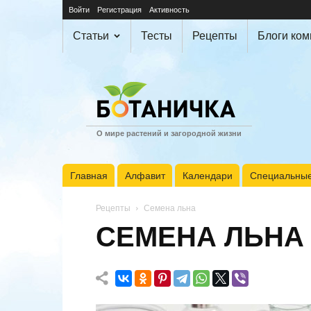
Войти
Регистрация
Активность
Статьи
Тесты
Рецепты
Блоги ко
О мире растений и загородной жизни
Главная
Алфавит
Календари
Специальные
Рецепты
Семена льна
СЕМЕНА ЛЬНА