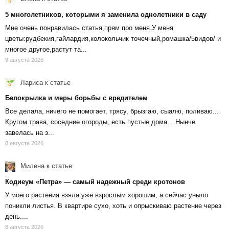
5 многолетников, которыми я заменила однолетники в саду
Мне очень понравилась статья,прям про меня.У меня
цветы:рудбекия,гайлардия,колокольчик точечный,ромашка/5видов/ и
многое другое,растут та...
9 августа 2026
Лариса
к статье
Белокрылка и меры борьбы с вредителем
Все делала, ничего не помогает, трясу, брызгаю, сыалю, поливаю...
Кругом трава, соседние огороды, есть пустые дома... Нынче
завелась на з...
8 августа 2026
Милена
к статье
Кодиеум «Петра» — самый надежный среди кротонов
У моего растения взяла уже взрослым хорошим, а сейчас уныло
поникли листья. В квартире сухо, хоть и опрыскиваю растение через
день....
8 августа 2026