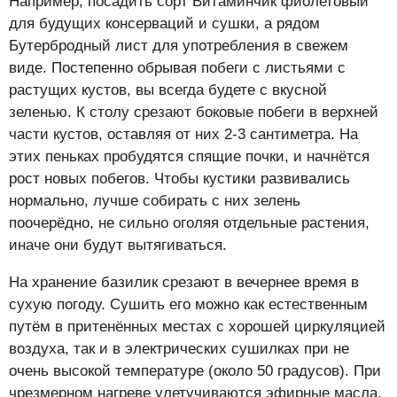
Например, посадить сорт Витаминчик фиолетовый
для будущих консерваций и сушки, а рядом
Бутербродный лист для употребления в свежем
виде. Постепенно обрывая побеги с листьями с
растущих кустов, вы всегда будете с вкусной
зеленью. К столу срезают боковые побеги в верхней
части кустов, оставляя от них 2-3 сантиметра. На
этих пеньках пробудятся спящие почки, и начнётся
рост новых побегов. Чтобы кустики развивались
нормально, лучше собирать с них зелень
поочерёдно, не сильно оголяя отдельные растения,
иначе они будут вытягиваться.
На хранение базилик срезают в вечернее время в
сухую погоду. Сушить его можно как естественным
путём в притенённых местах с хорошей циркуляцией
воздуха, так и в электрических сушилках при не
очень высокой температуре (около 50 градусов). При
чрезмерном нагреве улетучиваются эфирные масла,