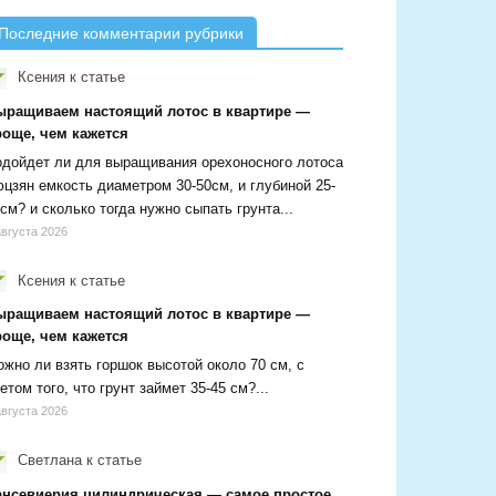
Последние комментарии рубрики
Ксения
к статье
ыращиваем настоящий лотос в квартире —
роще, чем кажется
дойдет ли для выращивания орехоносного лотоса
цзян емкость диаметром 30-50см, и глубиной 25-
см? и сколько тогда нужно сыпать грунта...
августа 2026
Ксения
к статье
ыращиваем настоящий лотос в квартире —
роще, чем кажется
жно ли взять горшок высотой около 70 см, с
етом того, что грунт займет 35-45 см?...
августа 2026
Светлана
к статье
ансевиерия цилиндрическая — самое простое