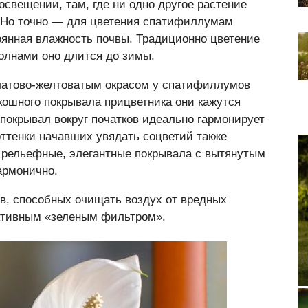
освещении, там, где ни одно другое растение
у. Но точно — для цветения спатифиллумам
янная влажность почвы. Традиционно цветение
волнами оно длится до зимы.
латово-желтоватым окрасом у спатифиллумов
кошного покрывала прицветника они кажутся
окрывал вокруг початков идеально гармонирует
оттенки начавших увядать соцветий также
 рельефные, элегантные покрывала с вытянутым
армонично.
, способных очищать воздух от вредных
ктивным «зеленым фильтром».