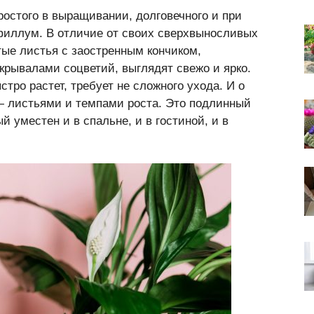
ростого в выращивании, долговечного и при
филлум. В отличие от своих сверхвыносливых
стые листья с заостренным кончиком,
рывалами соцветий, выглядят свежо и ярко.
тро растет, требует не сложного ухода. И о
— листьями и темпами роста. Это подлинный
 уместен и в спальне, и в гостиной, и в