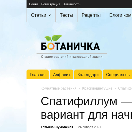
Войти
Регистрация
Активность
Статьи
Тесты
Рецепты
Блоги ко
О мире растений и загородной жизни
Главная
Алфавит
Календари
Специальные
Комнатные растения
Красивоцветущие
Спатиф
Спатифиллум —
вариант для на
Татьяна Шумовская
-
24 января 2021