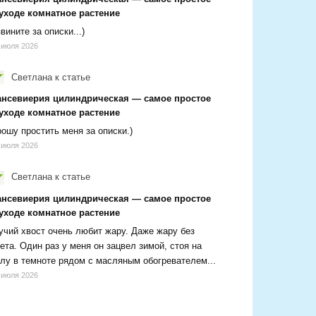
 уходе комнатное растение
вините за описки...)
 июля 2026
Светлана
к статье
ансевиерия цилиндрическая — самое простое
 уходе комнатное растение
ошу простить меня за описки.)
 июля 2026
Светлана
к статье
ансевиерия цилиндрическая — самое простое
 уходе комнатное растение
чий хвост очень любит жару. Даже жару без
ета. Один раз у меня он зацвел зимой, стоя на
лу в темноте рядом с масляным обогревателем...
 июля 2026