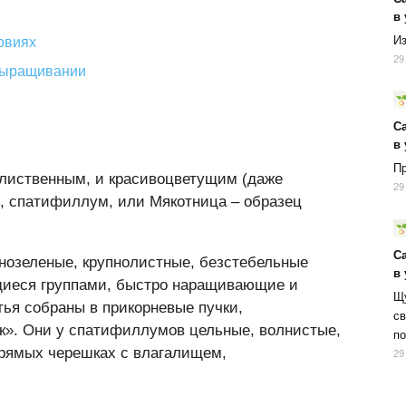
в
Из
овиях
29
 выращивании
С
в
Пр
-лиственным, и красивоцветущим (даже
29
, спатифиллум, или Мякотница – образец
С
чнозеленые, крупнолистные, безстебельные
в
щиеся группами, быстро наращивающие и
Щу
ья собраны в прикорневые пучки,
св
к». Они у спатифиллумов цельные, волнистые,
по
прямых черешках с влагалищем,
29