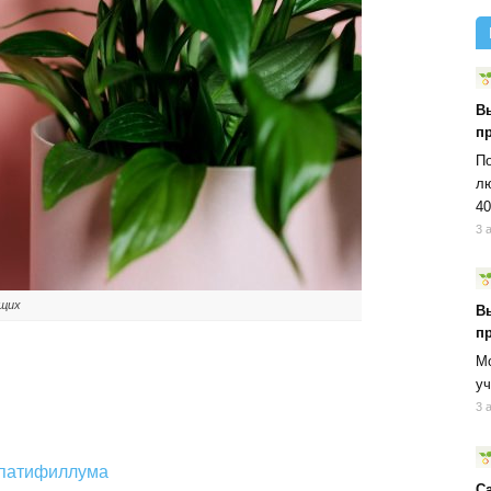
В
п
По
лю
40
3 
ющих
В
п
Мо
уч
3 
в
спатифиллума
С