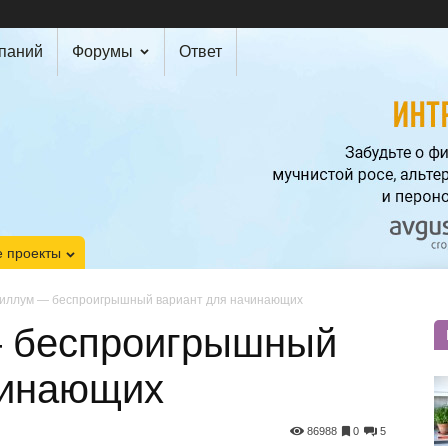
мпаний
Форумы
Ответ
 проекты
иллум — беспроигрышный вариант для начинающих
 беспроигрышный
чинающих
86988
0
5