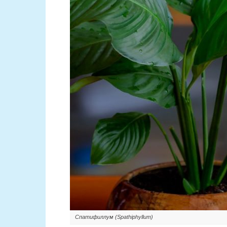
Спатифиллум (Spathiphyllum)