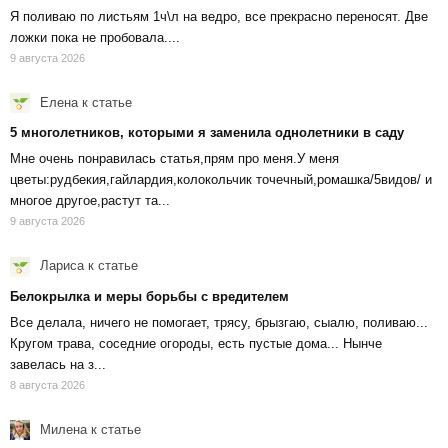
Я поливаю по листьям 1ч\л на ведро, все прекрасно переносят. Две
ложки пока не пробовала....
9 августа 2026
Елена
к статье
5 многолетников, которыми я заменила однолетники в саду
Мне очень понравилась статья,прям про меня.У меня
цветы:рудбекия,гайлардия,колокольчик точечный,ромашка/5видов/ и
многое другое,растут та...
9 августа 2026
Лариса
к статье
Белокрылка и меры борьбы с вредителем
Все делала, ничего не помогает, трясу, брызгаю, сыалю, поливаю...
Кругом трава, соседние огороды, есть пустые дома... Нынче
завелась на з...
8 августа 2026
Милена
к статье