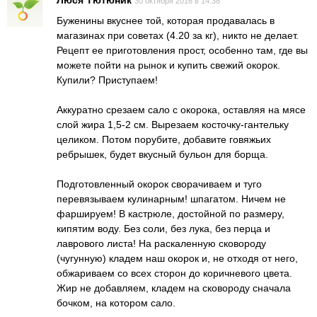
Люся Тютюник
30 октября 2016 в 14:38
Буженины вкуснее той, которая продавалась в
магазинах при советах (4.20 за кг), никто не делает.
Рецепт ее приготовления прост, особенно там, где вы
можете пойти на рынок и купить свежий окорок.
Купили? Приступаем!
Аккуратно срезаем сало с окорока, оставляя на мясе
слой жира 1,5-2 см. Вырезаем косточку-гантельку
целиком. Потом порубите, добавите говяжьих
ребрышек, будет вкусный бульон для борща.
Подготовленный окорок сворачиваем и туго
перевязываем кулинарным! шпагатом. Ничем не
фаршируем! В кастрюле, достойной по размеру,
кипятим воду. Без соли, без лука, без перца и
лаврового листа! На раскаленную сковороду
(чугунную) кладем наш окорок и, не отходя от него,
обжариваем со всех сторон до коричневого цвета.
Жир не добавляем, кладем на сковороду сначала
бочком, на котором сало.