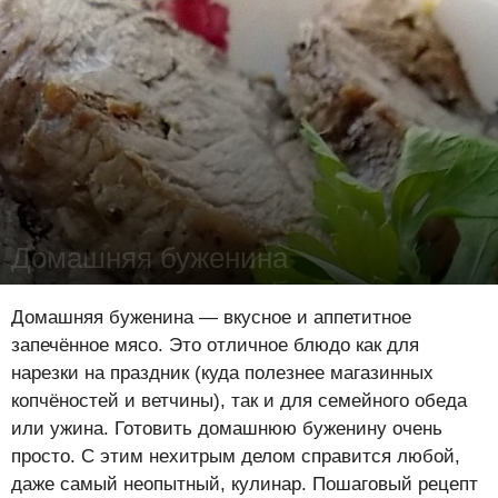
Домашняя буженина
Юлия Савва
-
2 октября 2014
25207
0
1
Домашняя буженина — вкусное и аппетитное
запечённое мясо. Это отличное блюдо как для
нарезки на праздник (куда полезнее магазинных
копчёностей и ветчины), так и для семейного обеда
или ужина. Готовить домашнюю буженину очень
просто. С этим нехитрым делом справится любой,
даже самый неопытный, кулинар. Пошаговый рецепт