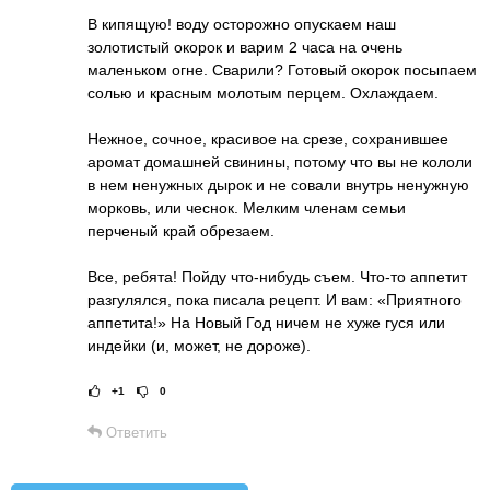
В кипящую! воду осторожно опускаем наш
золотистый окорок и варим 2 часа на очень
маленьком огне. Сварили? Готовый окорок посыпаем
солью и красным молотым перцем. Охлаждаем.
Нежное, сочное, красивое на срезе, сохранившее
аромат домашней свинины, потому что вы не кололи
в нем ненужных дырок и не совали внутрь ненужную
морковь, или чеснок. Мелким членам семьи
перченый край обрезаем.
Все, ребята! Пойду что-нибудь съем. Что-то аппетит
разгулялся, пока писала рецепт. И вам: «Приятного
аппетита!» На Новый Год ничем не хуже гуся или
индейки (и, может, не дороже).
+1
0
Рейтинг статьи:
Поставить оце
Ответить