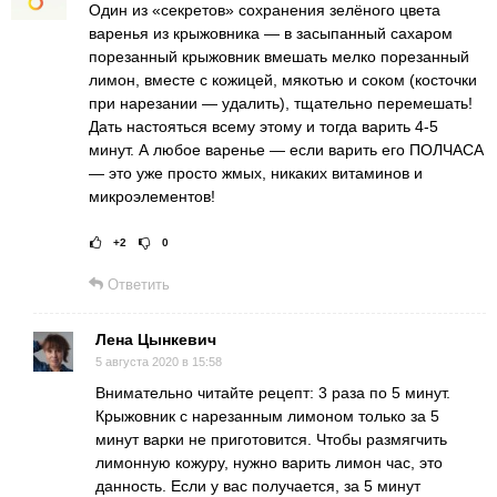
Один из «секретов» сохранения зелёного цвета
варенья из крыжовника — в засыпанный сахаром
порезанный крыжовник вмешать мелко порезанный
лимон, вместе с кожицей, мякотью и соком (косточки
при нарезании — удалить), тщательно перемешать!
Дать настояться всему этому и тогда варить 4-5
минут. А любое варенье — если варить его ПОЛЧАСА
— это уже просто жмых, никаких витаминов и
микроэлементов!
+2
0
Рейтинг статьи:
Поставить оце
Ответить
Лена Цынкевич
5 августа 2020 в 15:58
Внимательно читайте рецепт: 3 раза по 5 минут.
Крыжовник с нарезанным лимоном только за 5
минут варки не приготовится. Чтобы размягчить
лимонную кожуру, нужно варить лимон час, это
данность. Если у вас получается, за 5 минут