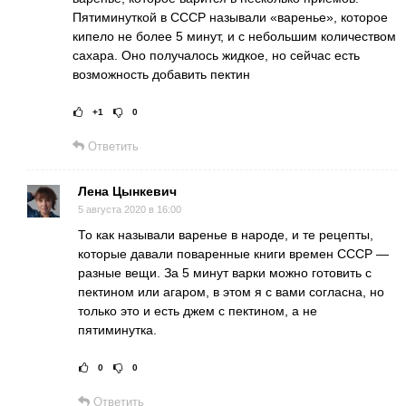
Пятиминуткой в СССР называли «варенье», которое
кипело не более 5 минут, и с небольшим количеством
сахара. Оно получалось жидкое, но сейчас есть
возможность добавить пектин
+1
0
Рейтинг статьи:
Поставить оце
Ответить
Лена Цынкевич
5 августа 2020 в 16:00
То как называли варенье в народе, и те рецепты,
которые давали поваренные книги времен СССР —
разные вещи. За 5 минут варки можно готовить с
пектином или агаром, в этом я с вами согласна, но
только это и есть джем с пектином, а не
пятиминутка.
0
0
Рейтинг статьи:
Поставить оц
Ответить