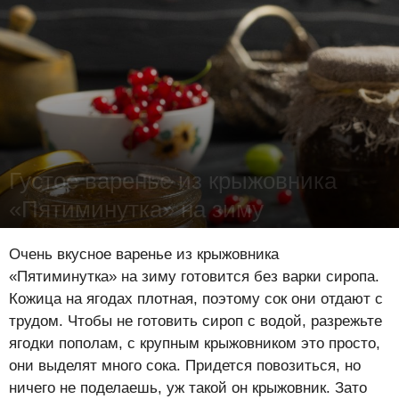
Густое варенье из крыжовника
«Пятиминутка» на зиму
Лена Цынкевич
-
31 июля 2020
36116
1
9
Очень вкусное варенье из крыжовника
«Пятиминутка» на зиму готовится без варки сиропа.
Кожица на ягодах плотная, поэтому сок они отдают с
трудом. Чтобы не готовить сироп с водой, разрежьте
ягодки пополам, с крупным крыжовником это просто,
они выделят много сока. Придется повозиться, но
ничего не поделаешь, уж такой он крыжовник. Зато