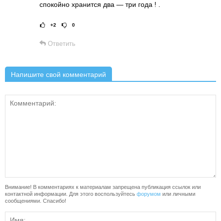
спокойно хранится два — три года ! .
+2
0
Рейтинг статьи:
Поставить оце
Ответить
Напишите свой комментарий
Внимание! В комментариях к материалам запрещена публикация ссылок или
контактной информации. Для этого воспользуйтесь
форумом
или личными
сообщениями. Спасибо!