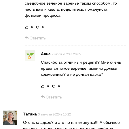
съедобное зелёное варенье таким способом, то
честь вам и хвала, поделитесь, пожалуйста,
фотками процесса.
0
0
Рейтинг статьи:
Поставить оц
Ответить
Анна
7 июля 2023 в 20:05
Спасибо за отличный рецепт!? Мне очень
нравится такое варенье, именно дольки
крыжовника? и не долгая варка?
0
0
Рейтинг статьи:
Постав
Ответить
Татяна
3 августа 2020 в 10:22
Очень сладкое? и это не пятиминутка!!! А обычное
варенье, которое варится в несколько приёмов.