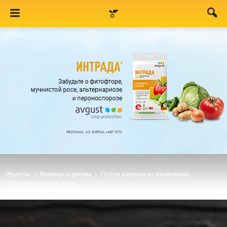
Рецепты
Варенья и джемы
Густое варенье из крыжовника
«Пятиминутка» на зиму