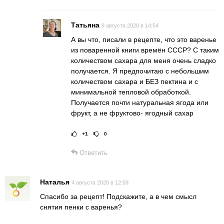
Татьяна
9 августа 2020 в 14:54
А вы что, писали в рецепте, что это варенье
из поваренной книги времён СССР? С таким
количеством сахара для меня очень сладко
получается. Я предпочитаю с небольшим
количеством сахара и БЕЗ пектина и с
минимальной тепловой обработкой.
Получается почти натуральная ягода или
фрукт, а не фруктово- ягодный сахар
+1
0
Рейтинг статьи:
Постав
Ответить
Наталья
4 августа 2020 в 12:59
Спасибо за рецепт! Подскажите, а в чем смысл
снятия пенки с варенья?