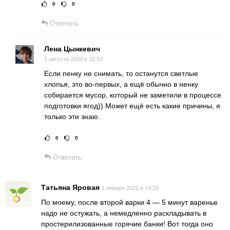
0
0
Рейтинг статьи:
Поставить оце
Ответить
Лена Цынкевич
5 августа 2020 в 15:53
Если пенку не снимать, то останутся светлые
хлопья, это во-первых, а ещё обычно в ненку
собирается мусор, который не заметили в процессе
подготовки ягод)) Может ещё есть какие причины, я
только эти знаю.
0
0
Рейтинг статьи:
Поставить оц
Ответить
Татьяна Яровая
1 января 2021 в 14:29
По моему, после второй варки 4 — 5 минут варенье
надо не остужать, а немедленно раскладывать в
простерилизованные горячие банки! Вот тогда оно