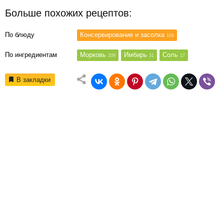
Больше похожих рецептов:
По блюду
Консервирование и засолка
104
По ингредиентам
Морковь
Имбирь
Соль
208
31
17
В закладки