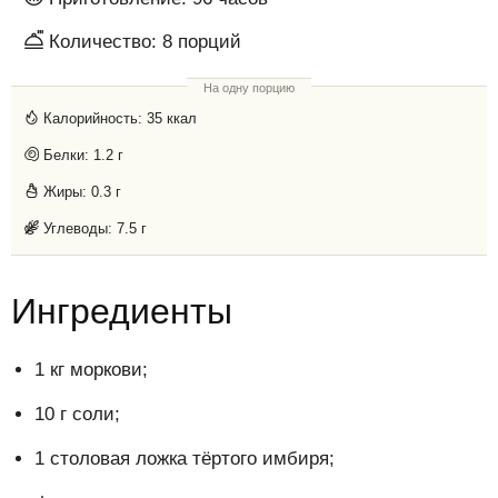
Количество:
8
порций
На одну порцию
Калорийность:
35 ккал
Белки:
1.2 г
Жиры:
0.3 г
Углеводы:
7.5 г
Ингредиенты
1 кг моркови;
10 г соли;
1 столовая ложка тёртого имбиря;