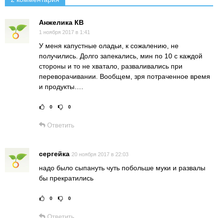
Анжелика КВ
1 ноября 2017 в 1:41
У меня капустные оладьи, к сожалению, не
получились. Долго запекались, мин по 10 с каждой
стороны и то не хватало, разваливались при
переворачивании. Вообщем, зря потраченное время
и продукты….
0
0
Рейтинг статьи:
Поставить оце
Ответить
сергейка
20 ноября 2017 в 22:03
надо было сыпануть чуть побольше муки и развалы
бы прекратились
0
0
Рейтинг статьи:
Поставить оце
Ответить