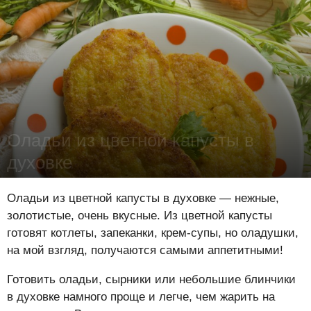
Оладьи из цветной капусты в
духовке
Лена Цынкевич
-
22 октября 2017
20299
1
2
Оладьи из цветной капусты в духовке — нежные,
золотистые, очень вкусные. Из цветной капусты
готовят котлеты, запеканки, крем-супы, но оладушки,
на мой взгляд, получаются самыми аппетитными!
Готовить оладьи, сырники или небольшие блинчики
в духовке намного проще и легче, чем жарить на