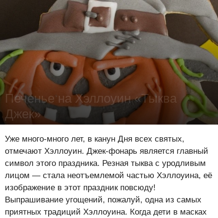
Печенье на Хэллоуин «Тыква
Джек»
Лена Цынкевич
-
28 октября 2015
18333
0
0
Уже много-много лет, в канун Дня всех святых,
отмечают Хэллоуин. Джек-фонарь является главный
символ этого праздника. Резная тыква с уродливым
лицом — стала неотъемлемой частью Хэллоуина, её
изображение в этот праздник повсюду!
Выпрашивание угощений, пожалуй, одна из самых
приятных традиций Хэллоуина. Когда дети в масках