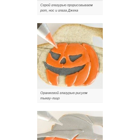
Серой глазурью прорисовываем
рот, нос и глаза Джека
Оранжевой глазурью рисуем
тыкву-лицо