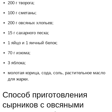
200 г творога;
100 г сметаны;
200 г овсяных хлопьев;
15 г сахарного песка;
1 яйцо и 1 яичный белок;
70 г изюма;
3 яблока;
молотая корица, сода, соль, растительное масло
для жарки.
Способ приготовления
сырников с овсяными