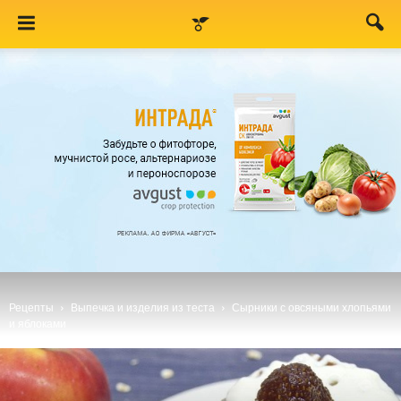
Рецепты
Выпечка и изделия из теста
Сырники с овсяными хлопьями
и яблоками