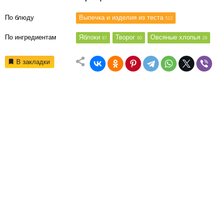
По блюду
Выпечка и изделия из теста
512
По ингредиентам
Яблоки
Творог
Овсяные хлопья
87
80
29
В закладки