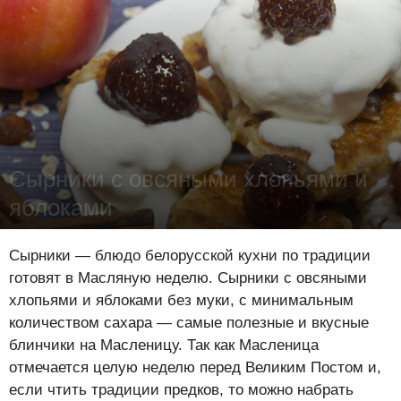
Сырники с овсяными хлопьями и
яблоками
Лена Цынкевич
-
27 февраля 2016
23440
1
1
Сырники — блюдо белорусской кухни по традиции
готовят в Масляную неделю. Сырники с овсяными
хлопьями и яблоками без муки, с минимальным
количеством сахара — самые полезные и вкусные
блинчики на Масленицу. Так как Масленица
отмечается целую неделю перед Великим Постом и,
если чтить традиции предков, то можно набрать