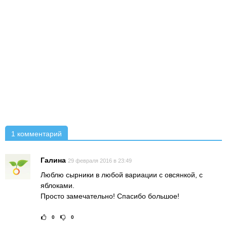
1 комментарий
Галина
29 февраля 2016 в 23:49
Люблю сырники в любой вариации с овсянкой, с
яблоками.
Просто замечательно! Спасибо большое!
0
0
Рейтинг статьи:
Поставить оце