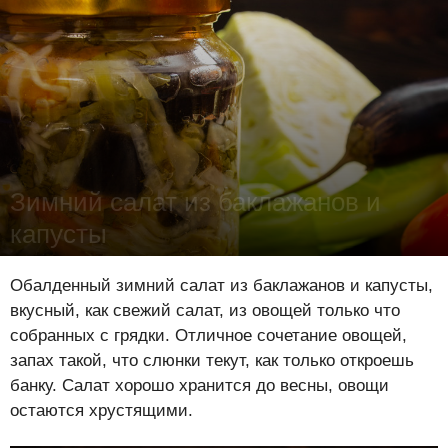
Зимний салат из баклажанов и
капусты
Лена Цынкевич
-
28 октября 2022
20064
1
0
Обалденный зимний салат из баклажанов и капусты,
вкусный, как свежий салат, из овощей только что
собранных с грядки. Отличное сочетание овощей,
запах такой, что слюнки текут, как только откроешь
банку. Салат хорошо хранится до весны, овощи
остаются хрустящими.