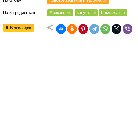
По блюду
Консервирование и засолка
104
По ингредиентам
Морковь
Капуста
Баклажаны
208
20
4
В закладки