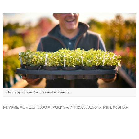
Мой результат: Рассадовод-любитель
Реклама. АО «ЩЕЛКОВО АГРОХИМ». ИНН:5050029646. erid:LatgBjTXP.