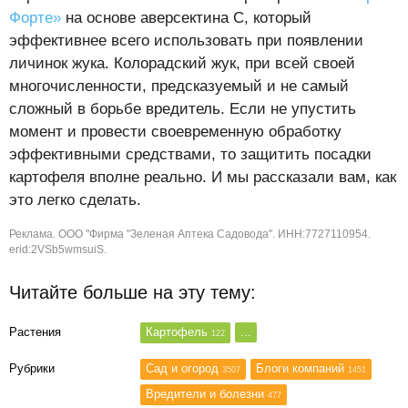
Форте»
на основе аверсектина С, который
эффективнее всего использовать при появлении
личинок жука. Колорадский жук, при всей своей
многочисленности, предсказуемый и не самый
сложный в борьбе вредитель. Если не упустить
момент и провести своевременную обработку
эффективными средствами, то защитить посадки
картофеля вполне реально. И мы рассказали вам, как
это легко сделать.
Реклама. ООО "Фирма "Зеленая Аптека Садовода". ИНН:7727110954.
erid:2VSb5wmsuiS.
Читайте больше на эту тему:
Растения
Картофель
...
122
Рубрики
Сад и огород
Блоги компаний
3507
1451
Вредители и болезни
477