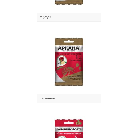
«Зубр»
«Аркана»