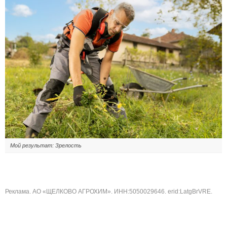
Мой результат: Зрелость
Реклама. АО «ЩЕЛКОВО АГРОХИМ». ИНН:5050029646. erid:LatgBrVRE.