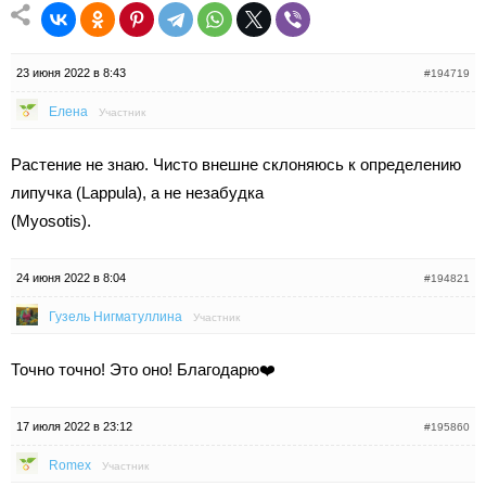
23 июня 2022 в 8:43
#194719
Елена
Участник
Растение не знаю. Чисто внешне склоняюсь к определению
липучка (Lappula), а не незабудка
(Myosotis).
24 июня 2022 в 8:04
#194821
Гузель Нигматуллина
Участник
Точно точно! Это оно! Благодарю❤️
17 июля 2022 в 23:12
#195860
Romex
Участник