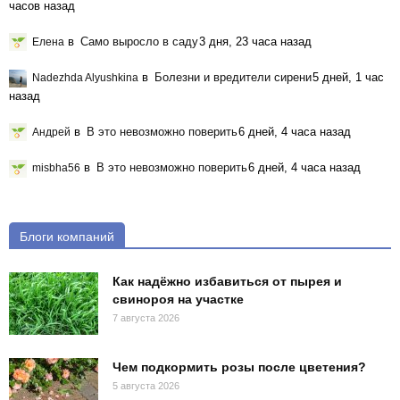
часов назад
в
Само выросло в саду
3 дня, 23 часа назад
Елена
в
Болезни и вредители сирени
5 дней, 1 час
Nadezhda Alyushkina
назад
в
В это невозможно поверить
6 дней, 4 часа назад
Андрей
в
В это невозможно поверить
6 дней, 4 часа назад
misbha56
Блоги компаний
Как надёжно избавиться от пырея и
свинороя на участке
7 августа 2026
Чем подкормить розы после цветения?
5 августа 2026