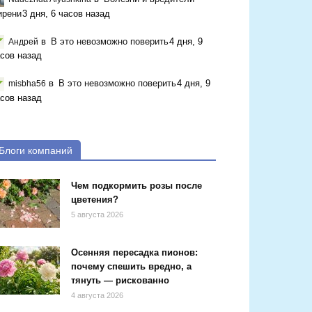
ирени
3 дня, 6 часов назад
в
В это невозможно поверить
4 дня, 9
Андрей
сов назад
в
В это невозможно поверить
4 дня, 9
misbha56
сов назад
Блоги компаний
Чем подкормить розы после
цветения?
5 августа 2026
Осенняя пересадка пионов:
почему спешить вредно, а
тянуть — рискованно
4 августа 2026