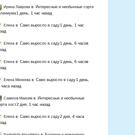
в
Интересные и необычные сорта
Ирина Лаврова
елениума
1 день, 1 час назад
в
Само выросло в саду
1 день, 1 час
Елена
зад
в
Само выросло в саду
1 день, 6 часов
Елена
зад
в
Само выросло в саду
1 день, 6 часов
Елена
зад
в
Само выросло в саду
1 день,
Елена Михеева
 часа назад
в
Интересные и необычные
Савинов Максим
орта хост
2 дня, 1 час назад
в
Само выросло в саду
2 дня, 4 часа
Елена
зад
в
Болезни и вредители
Nadezhda Alyushkina