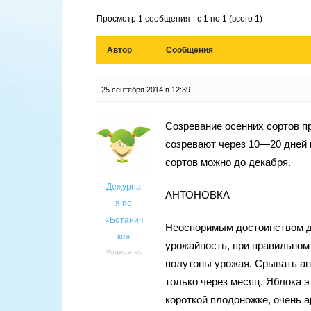
Просмотр 1 сообщения - с 1 по 1 (всего 1)
Автор
Сообщения
25 сентября 2014 в 12:39
Созревание осенних сортов п
созревают через 10—20 дней 
сортов можно до декабря.
Дежурна
АНТОНОВКА
я по
«Ботанич
Неоспоримым достоинством да
ке»
урожайность, при правильном
Модератор
полутоны урожая. Срывать ан
только через месяц. Яблока э
короткой плодоножке, очень 