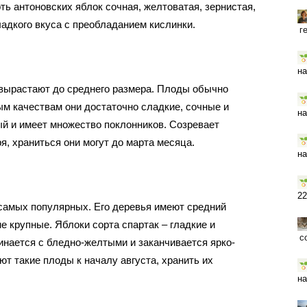
ь антоновских яблок сочная, желтоватая, зернистая,
адкого вкуса с преобладанием кислинки.
г
на
 вырастают до среднего размера. Плоды обычно
ым качествам они достаточно сладкие, сочные и
на
ый и имеет множество поклонников. Созревает
я, храниться они могут до марта месяца.
на
22
 самых популярных. Его деревья имеют средний
не крупные. Яблоки сорта спартак – гладкие и
с
инается с бледно-желтыми и заканчивается ярко-
т такие плоды к началу августа, хранить их
на