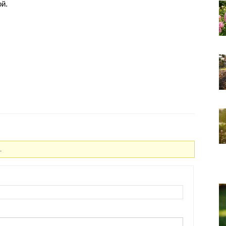
ой.
.