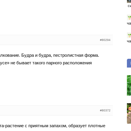
с
ча
#80294
ча
илкование. Будра и будра, пестролистная форма.
«усе» не бывает такого парного расположения
#80372
а-растение с приятным запахом, образует плотные