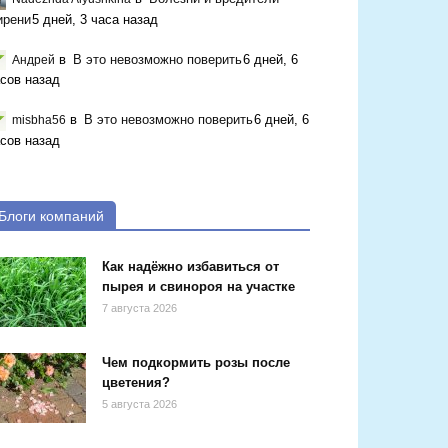
ирени
5 дней, 3 часа назад
в
В это невозможно поверить
6 дней, 6
Андрей
сов назад
в
В это невозможно поверить
6 дней, 6
misbha56
сов назад
Блоги компаний
Как надёжно избавиться от
пырея и свинороя на участке
7 августа 2026
Чем подкормить розы после
цветения?
5 августа 2026