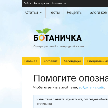
Войти
Регистрация
Активность
Статьи
Тесты
Рецепты
Блоги ко
О мире растений и загородной жизни
Главная
Алфавит
Календари
Специальные
Помогите опозна
Чтобы ответить в этой теме,
войдите на сайт
.
В этой теме 3 ответа, 4 участника, последнее обно
(кручинина)
.