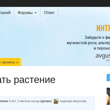
мпаний
Форумы
Ответ
 проекты
ть растение
вление
9 лет, 2 месяца назад
сделано
надежда морозова