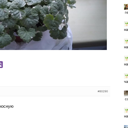
г
на
на
на
ча
#80290
с
носную
на