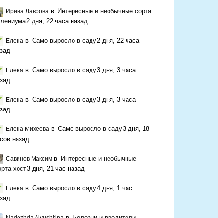
в
Интересные и необычные сорта
Ирина Лаврова
елениума
2 дня, 22 часа назад
в
Само выросло в саду
2 дня, 22 часа
Елена
зад
в
Само выросло в саду
3 дня, 3 часа
Елена
зад
в
Само выросло в саду
3 дня, 3 часа
Елена
зад
в
Само выросло в саду
3 дня, 18
Елена Михеева
сов назад
в
Интересные и необычные
Савинов Максим
орта хост
3 дня, 21 час назад
в
Само выросло в саду
4 дня, 1 час
Елена
зад
в
Болезни и вредители
Nadezhda Alyushkina