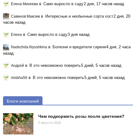
в
Само выросло в саду
2 дня, 17 часов назад
Елена Михеева
в
Интересные и необычные сорта хост
2 дня, 20
Савинов Максим
часов назад
в
Само выросло в саду
3 дня назад
Елена
в
Болезни и вредители сирени
4 дня, 2 часа
Nadezhda Alyushkina
назад
в
В это невозможно поверить
5 дней, 5 часов назад
Андрей
в
В это невозможно поверить
5 дней, 5 часов назад
misbha56
Блоги компаний
Чем подкормить розы после цветения?
5 августа 2026