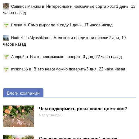
в
Интересные и необычные сорта хост
1 день, 13
Савинов Максим
часов назад
в
Само выросло в саду
1 день, 17 часов назад
Елена
в
Болезни и вредители сирени
2 дня, 19
Nadezhda Alyushkina
часов назад
в
В это невозможно поверить
3 дня, 22 часа назад
Андрей
в
В это невозможно поверить
3 дня, 22 часа назад
misbha56
Блоги компаний
Чем подкормить розы после цветения?
5 августа 2026
Осенняя пересадка пионов: почему