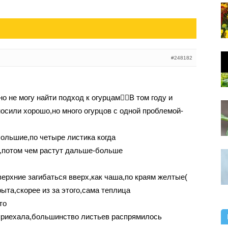
#248182
о не могу найти подход к огурцам🤷‍♀️В том году и
осили хорошо,но много огурцов с одной проблемой-
большие,по четыре листика когда
,потом чем растут дальше-больше
верхние загибаться вверх,как чаша,по краям желтые(
ыта,скорее из за этого,сама теплица
то
приехала,большинство листьев распрямилось