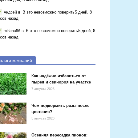
в
В это невозможно поверить
5 дней, 8
Андрей
сов назад
в
В это невозможно поверить
5 дней, 8
misbha56
сов назад
Блоги компаний
Как надёжно избавиться от
пырея и свинороя на участке
7 августа 2026
Чем подкормить розы после
цветения?
5 августа 2026
Осенняя пересадка пионов: