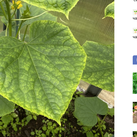
ча
ча