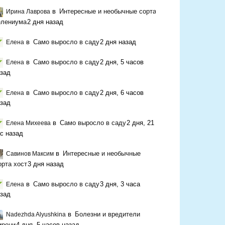
в
Интересные и необычные сорта
Ирина Лаврова
елениума
2 дня назад
в
Само выросло в саду
2 дня назад
Елена
в
Само выросло в саду
2 дня, 5 часов
Елена
зад
в
Само выросло в саду
2 дня, 6 часов
Елена
зад
в
Само выросло в саду
2 дня, 21
Елена Михеева
с назад
в
Интересные и необычные
Савинов Максим
орта хост
3 дня назад
в
Само выросло в саду
3 дня, 3 часа
Елена
зад
в
Болезни и вредители
Nadezhda Alyushkina
ирени
4 дня, 5 часов назад