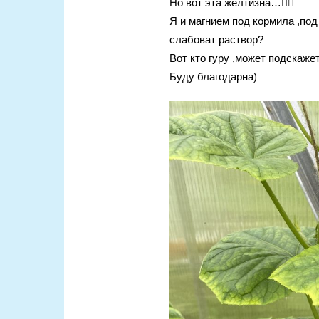
Но вот эта желтизна…🤦‍♀️
Я и магнием под кормила ,под
слабоват раствор?
Вот кто гуру ,может подскаже
Буду благодарна)