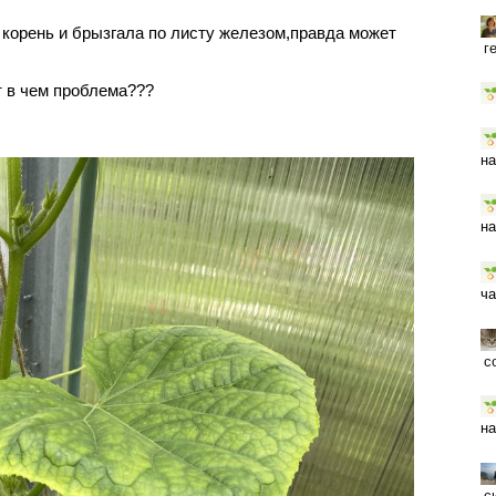
 корень и брызгала по листу железом,правда может
г
т в чем проблема???
на
на
ча
с
на
с