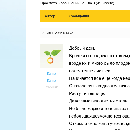
Просмотр 3 сообщений - с 1 по 3 (из 3 всего)
Автор
Сообщения
21 июня 2025 в 13:33
Добрый день!
Вроде я огородник со стажем,н
вроде их и много было,плодон
пожелтение листьев
Юлия
Начинается все еще когда не
Юлия
Сначала чуть видна желтизна
Участник
Растут в теплице.
Даже заметила листья стали 
Но было жарко и теплица закр
небольшая,возможно теснова
Открыла окно когда уезжала,