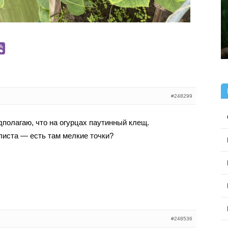
#248299
едполагаю, что на огурцах паутинный клещ.
иста — есть там мелкие точки?
#248536