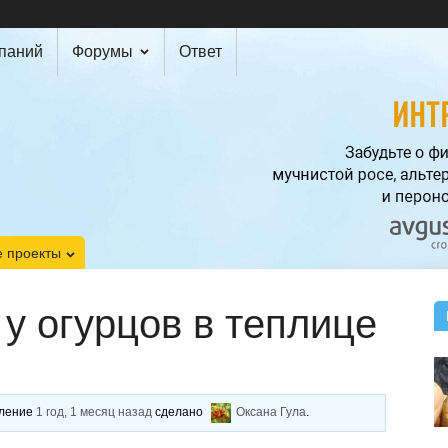
мпаний
Форумы
Ответ
 проекты
у огурцов в теплице
вление
1 год, 1 месяц назад
сделано
Оксана Гула
.