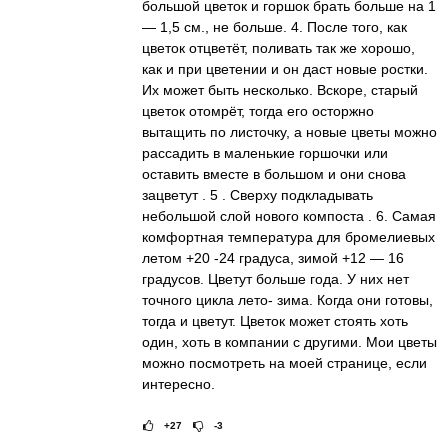
большой цветок и горшок брать больше на 1
— 1,5 см., не больше. 4. После того, как
цветок отцветёт, поливать так же хорошо,
как и при цветении и он даст новые ростки.
Их может быть несколько. Вскоре, старый
цветок отомрёт, тогда его осторжно
вытащить по листочку, а новые цветы можно
рассадить в маленькие горшочки или
оставить вместе в большом и они снова
зацветут . 5 . Сверху подкладывать
небольшой слой нового компоста . 6. Самая
комфортная температура для бромелиевых
летом +20 -24 градуса, зимой +12 — 16
градусов. Цветут больше года. У них нет
точного цикла лето- зима. Когда они готовы,
тогда и цветут. Цветок может стоять хоть
один, хоть в компании с другими. Мои цветы
можно посмотреть на моей странице, если
интересно.
+27
-3
Рейтинг статьи:
Постав