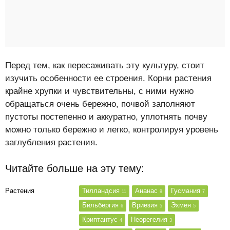
Перед тем, как пересаживать эту культуру, стоит
изучить особенности ее строения. Корни растения
крайне хрупки и чувствительны, с ними нужно
обращаться очень бережно, почвой заполняют
пустоты постепенно и аккуратно, уплотнять почву
можно только бережно и легко, контролируя уровень
заглубления растения.
Читайте больше на эту тему:
Растения
Тилландсия
Ананас
Гусмания
11
9
7
Бильбергия
Вриезия
Эхмея
6
5
5
Криптантус
Неорегелия
4
3