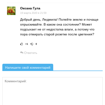
Оксана Гула
19 марта 2020 в 21:59
Добрый день, Людмила! Полейте землю и почаще
опрыскивайте. В каком она состоянии? Может
подсыхает не от недостатка влаги, а потому что
пора отмирать старой розетке после цветения?
+1
0
Рейтинг статьи:
Поставить оц
Ответить
Напишите свой комментарий