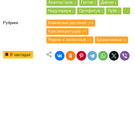
Акантостахис
Гехтия
Диккия
2
2
2
Нидуляриум
Ортофитум
Пуйя
...
2
2
2
Рубрики
Комнатные растения
1724
Красивоцветущие
675
Редкие и необычные
Бромелиевые
271
52
В закладки