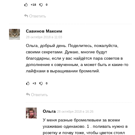
+18
0
Рейтинг статьи:
Поставить оце
Ответить
Савинов Максим
28 октября 2018 в 11:03
Ольга, добрый день. Поделитесь, пожалуйста,
своими секретами. Думаю, многие будут
благодарны, если у вас найдётся пара советов в
дополнение к озвученным, а может быть и какие-то
лайфхаки в выращивании бромелий.
+3
0
Рейтинг статьи:
Поставить оц
Ответить
Ольга
28 октября 2018 в 16:26
У меня разные бромелевыеи за всеми
ухаживаю одинаково. 1 . поливать нужно в
розетку и почву тоже, чтобы цветок стоял