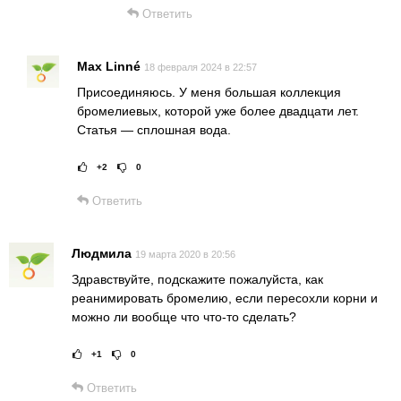
Ответить
Max Linné
18 февраля 2024 в 22:57
Присоединяюсь. У меня большая коллекция
бромелиевых, которой уже более двадцати лет.
Статья — сплошная вода.
+2
0
Рейтинг статьи:
Поставить оц
Ответить
Людмила
19 марта 2020 в 20:56
Здравствуйте, подскажите пожалуйста, как
реанимировать бромелию, если пересохли корни и
можно ли вообще что что-то сделать?
+1
0
Рейтинг статьи:
Поставить оце
Ответить