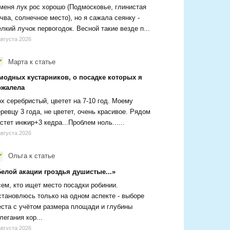
меня лук рос хорошо (Подмосковье, глинистая
чва, солнечное место), но я сажала сеянку -
лкий лучок первогодок. Весной такие везде п...
августа 2026
Марта
к статье
 модных кустарников, о посадке которых я
ожалела
х серебристый, цветет на 7-10 год. Моему
ревцу 3 года, не цветет, очень красивое. Рядом
стет инжир+3 кедра...Проблем ноль......
августа 2026
Ольга
к статье
Белой акации гроздья душистые...»
ем, кто ищет место посадки робинии.
тановлюсь только на одном аспекте - выборе
ста с учётом размера площади и глубины
легания кор...
августа 2026