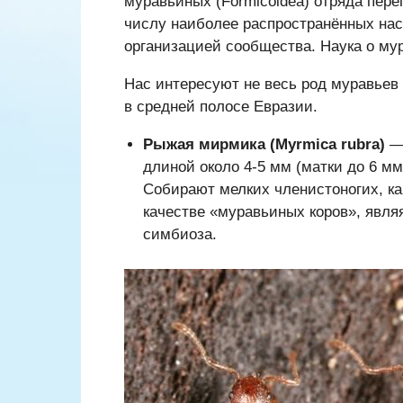
муравьиных (Formicoidea) отряда пере
числу наиболее распространённых на
организацией сообщества. Наука о му
Нас интересуют не весь род муравьев 
в средней полосе Евразии.
Рыжая мирмика (Myrmica rubra)
— 
длиной около 4-5 мм (матки до 6 мм)
Собирают мелких членистоногих, как
качестве «муравьиных коров», явля
симбиоза.