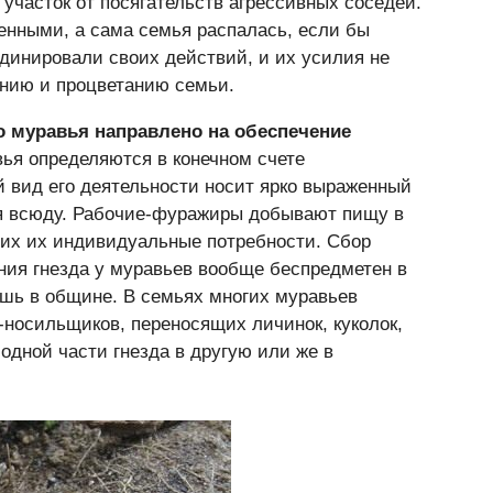
 участок от посягательств агрессивных соседей.
енными, а сама семья распалась, если бы
инировали своих действий, и их усилия не
нию и процветанию семьи.
 муравья направлено на обеспечение
вья определяются в конечном счете
 вид его деятельности носит ярко выраженный
ся всюду. Рабочие-фуражиры добывают пищу в
щих их индивидуальные потребности. Сбор
ния гнезда у муравьев вообще беспредметен в
шь в общине. В семьях многих муравьев
-носильщиков, переносящих личинок, куколок,
 одной части гнезда в другую или же в