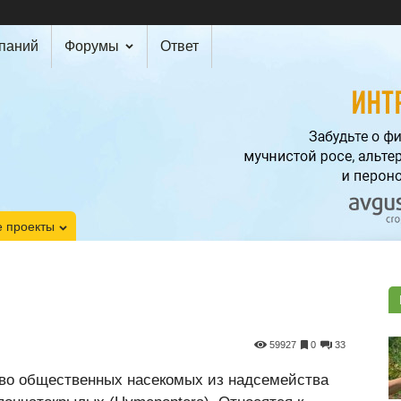
мпаний
Форумы
Ответ
 проекты
59927
0
33
о общественных насекомых из надсемейства