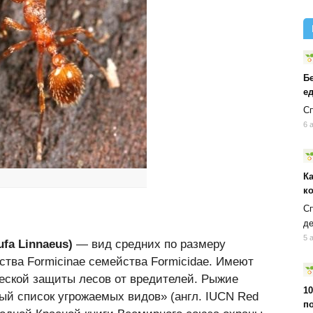
Б
ед
Сп
6 
К
к
Сп
д
5 
fa Linnaeus)
— вид средних по размеру
ства Formicinae семейства Formicidae. Имеют
еской защиты лесов от вредителей. Рыжие
10
ый список угрожаемых видов» (англ. IUCN Red
п