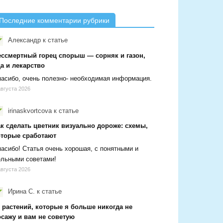
Последние комментарии рубрики
Александр
к статье
ессмертный горец спорыш — сорняк и газон,
а и лекарство
асибо, очень полезно- необходимая информация.
августа 2026
irinaskvortcova
к статье
ак сделать цветник визуально дороже: схемы,
оторые сработают
асибо! Статья очень хорошая, с понятными и
ельными советами!
августа 2026
Ирина С.
к статье
 растений, которые я больше никогда не
осажу и вам не советую