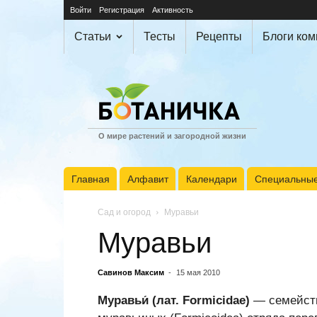
Войти
Регистрация
Активность
Статьи
Тесты
Рецепты
Блоги ко
О мире растений и загородной жизни
Главная
Алфавит
Календари
Специальные
Сад и огород
Муравьи
Муравьи
Савинов Максим
-
15 мая 2010
Муравьи́ (лат. Formicidae)
— семейств