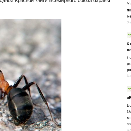
ародной Красной книги Всемирного союза охраны
У 
по
ме
3 
6
п
Ло
де
ра
3 
«
Вс
Ос
ме
за
3 