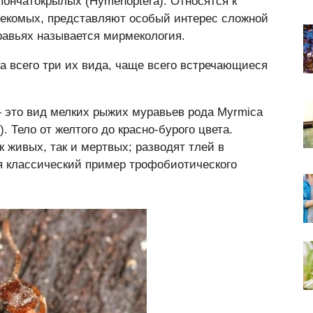
пончатокрылых (Hymenoptera). Относятся к
секомых, представляют особый интерес сложной
равьях называется мирмекология.
а всего три их вида, чаще всего встречающиеся
это вид мелких рыжих муравьев рода Myrmica
. Тело от желтого до красно-бурого цвета.
 живых, так и мертвых; разводят тлей в
я классический пример трофобиотического