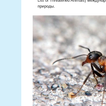
List of Threatened Animals) междун
природы.