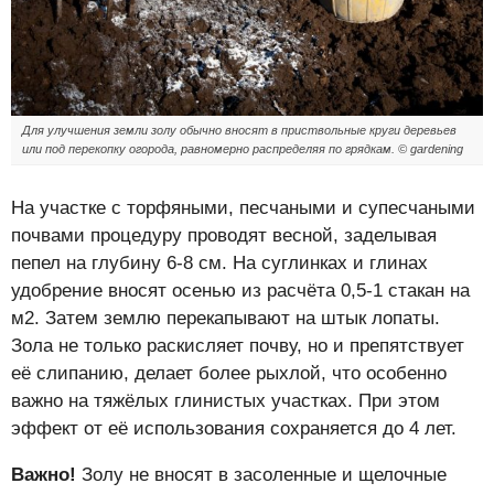
Для улучшения земли золу обычно вносят в приствольные круги деревьев
или под перекопку огорода, равномерно распределяя по грядкам. © gardening
На участке с торфяными, песчаными и супесчаными
почвами процедуру проводят весной, заделывая
пепел на глубину 6-8 см. На суглинках и глинах
удобрение вносят осенью из расчёта 0,5-1 стакан на
м2. Затем землю перекапывают на штык лопаты.
Зола не только раскисляет почву, но и препятствует
её слипанию, делает более рыхлой, что особенно
важно на тяжёлых глинистых участках. При этом
эффект от её использования сохраняется до 4 лет.
Важно!
Золу не вносят в засоленные и щелочные