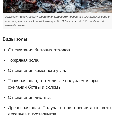
Зола даст фору любому фосфорно-калиевому удобрению из магазина, ведь в
ней содержится от 4 до 48% кальция, 0,5-35% калия и до 9% фосфора. ©
gardening.usask
Виды золы
:
От сжигания бытовых отходов.
Торфяная зола.
От сжигания каменного угля.
Травяная зола, в том числе получаемая при
сжигании ботвы и соломы.
От сжигания листвы.
Древесная зола. Получают при горении дров, веток
деревьев и кустарников.