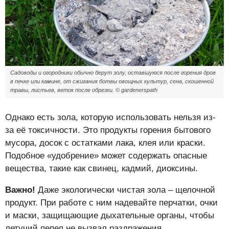
Садоводы и огородники обычно берут золу, оставшуюся после горения дров
в печке или камине, от сжигания ботвы овощных культур, сена, скошенной
травы, листьев, веток после обрезки. © gardenerspath
Однако есть зола, которую использовать нельзя из-
за её токсичности. Это продукты горения бытового
мусора, досок с остатками лака, клея или краски.
Подобное «удобрение» может содержать опасные
вещества, такие как свинец, кадмий, диоксины.
Важно!
Даже экологически чистая зола – щелочной
продукт. При работе с ним надевайте перчатки, очки
и маски, защищающие дыхательные органы, чтобы
летучий пепел не вызвал раздражения.