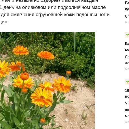
 чай и незаметно оздоравливаться каждый
Б
21 день на оливковом или подсолнечном масле
ед
о для смягчения огрубевшей кожи подошвы ног и
Сп
дин.
6 
К
к
Сп
д
5 
10
п
У 
по
ме
3 