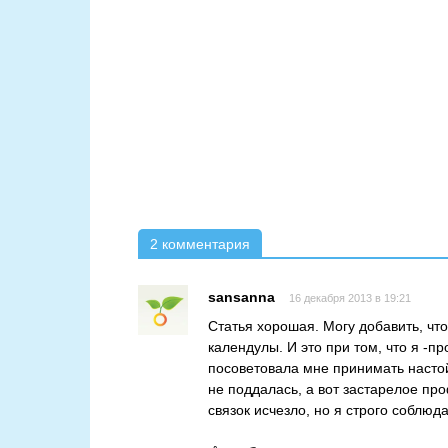
2 комментария
sansanna
16 декабря 2013 в 19:21
Статья хорошая. Могу добавить, чт
календулы. И это при том, что я -п
посоветовала мне принимать настой
не поддалась, а вот застарелое пр
связок исчезло, но я строго соблюд