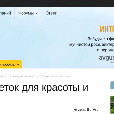
мпаний
Форумы
Ответ
 проекты
ие
Календула — цветок для красоты и пользы!
ток для красоты и
21661
0
2