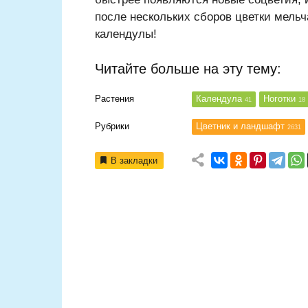
после нескольких сборов цветки мельч
календулы!
Читайте больше на эту тему:
Растения
Календула
Ноготки
41
18
Рубрики
Цветник и ландшафт
2631
В закладки