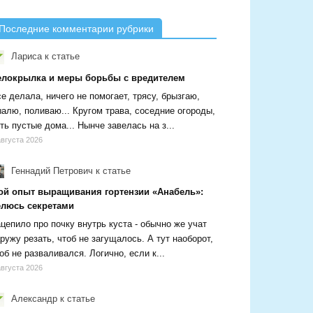
Последние комментарии рубрики
Лариса
к статье
елокрылка и меры борьбы с вредителем
е делала, ничего не помогает, трясу, брызгаю,
алю, поливаю... Кругом трава, соседние огороды,
ть пустые дома... Нынче завелась на з...
августа 2026
Геннадий Петрович
к статье
ой опыт выращивания гортензии «Анабель»:
елюсь секретами
цепило про почку внутрь куста - обычно же учат
ружу резать, чтоб не загущалось. А тут наоборот,
об не разваливался. Логично, если к...
августа 2026
Александр
к статье