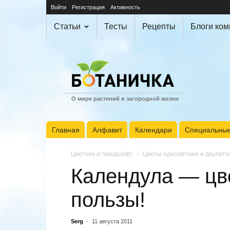
Войти
Регистрация
Активность
Статьи
Тесты
Рецепты
Блоги ко
О мире растений и загородной жизни
Главная
Алфавит
Календари
Специальные
Цветник и ландшафт
Цветы однолетние и двулетн
Календула — цве
пользы!
Serg
-
11 августа 2011