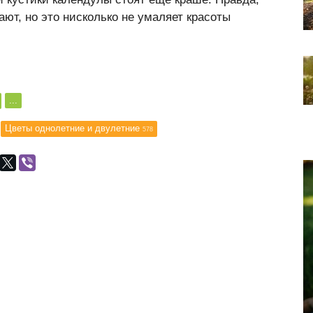
ают, но это нисколько не умаляет красоты
...
Цветы однолетние и двулетние
578