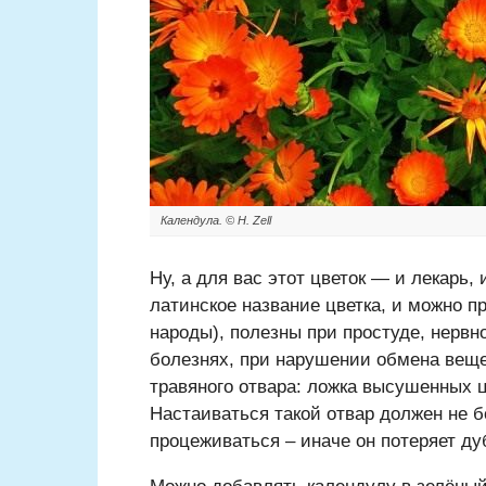
Календула. © H. Zell
Ну, а для вас этот цветок — и лекарь, 
латинское название цветка, и можно п
народы), полезны при простуде, нервн
болезнях, при нарушении обмена веще
травяного отвара: ложка высушенных ц
Настаиваться такой отвар должен не б
процеживаться – иначе он потеряет д