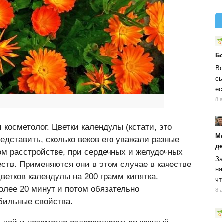
Б
Вс
сы
ес
8 
и косметолог. Цветки календулы (кстати, это
М
редставить, сколько веков его уважали разные
д
ом расстройстве, при сердечных и желудочных
За
ств. Применяются они в этом случае в качестве
на
ветков календулы на 200 грамм кипятка.
чт
олее 20 минут и потом обязательно
8 
убильные свойства.