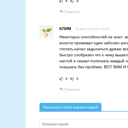
0
0
Рейтинг статьи:
Ответить
КЛИМ
18 августа 2019 в 20:39
Некоторых способностей не знал. за
юности проживал один заболел анги
глотать,начал задыхаться думаю все
быстро сообразил что к чему выше
настой и сказал полоскать каждый 
покушать без проблем. ВОТ ВА
0
0
Рейтинг статьи:
Ответить
Напишите свой комментарий