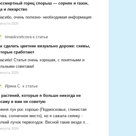
ессмертный горец спорыш — сорняк и газон,
а и лекарство
асибо, очень полезно- необходимая информация.
августа 2026
irinaskvortcova
к статье
ак сделать цветник визуально дороже: схемы,
оторые сработают
асибо! Статья очень хорошая, с понятными и
ельными советами!
августа 2026
Ирина С.
к статье
 растений, которые я больше никогда не
осажу и вам не советую
меня лук рос хорошо (Подмосковье, глинистая
чва, солнечное место), но я сажала сеянку -
лкий лучок первогодок. Весной такие везде п...
августа 2026