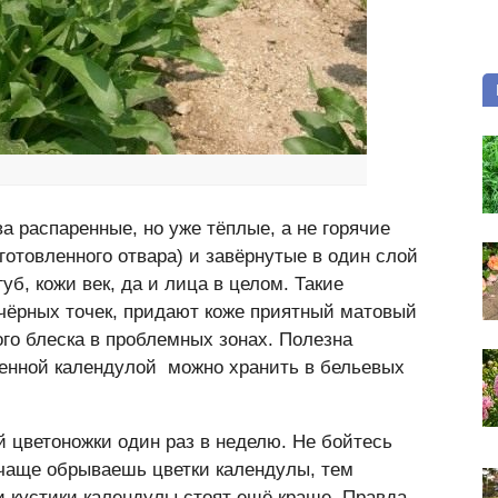
а распаренные, но уже тёплые, а не горячие
готовленного отвара) и завёрнутые в один слой
б, кожи век, да и лица в целом. Такие
чёрных точек, придают коже приятный матовый
ого блеска в проблемных зонах. Полезна
шенной календулой можно хранить в бельевых
 цветоножки один раз в неделю. Не бойтесь
 чаще обрываешь цветки календулы, тем
и кустики календулы стоят ещё краше. Правда,