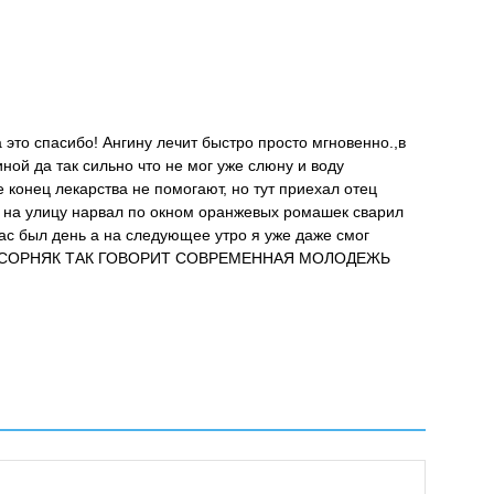
Поставить оценку
 это спасибо! Ангину лечит быстро просто мгновенно.,в
ной да так сильно что не мог уже слюну и воду
 конец лекарства не помогают, но тут приехал отец
л на улицу нарвал по окном оранжевых ромашек сварил
час был день а на следующее утро я уже даже смог
М И СОРНЯК ТАК ГОВОРИТ СОВРЕМЕННАЯ МОЛОДЕЖЬ
Поставить оценку