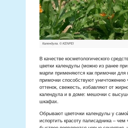
Календула. © KENPEI
В качестве косметологического средств
цветки календулы (можно из ранее при
марли применяются как примочки для гу
примочки способствуют уничтожению 
оттенок, свежесть, избавляют от жирн
календула и в доме: мешочки с высу
шкафах.
Обрывают цветочки календулы у самой
испортить красоту палисадника – чем
быстрее появляются новые соцветия, 