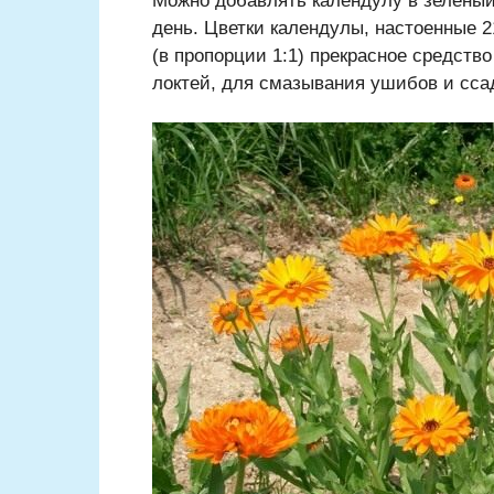
Можно добавлять календулу в зелёный
день. Цветки календулы, настоенные 
(в пропорции 1:1) прекрасное средств
локтей, для смазывания ушибов и сса