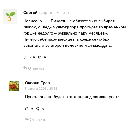
Сергей
1 апреля 2024 в 8:21
Написано — «Емкость не обязательно выбирать
глубокую, ведь мультифлора пробудет во временном
горшке недолго – буквально пару месяцев».
Ничего себе пару месяцев, в конце сентября
выкопать и во второй половине мая высадить.
+10
0
Рейтинг статьи:
Поставить оце
Ответить
Оксана Гула
5 апреля 2024 в 20:51
Просто она не будет в этот период активно расти…
0
0
Рейтинг статьи:
Поставить оц
Ответить