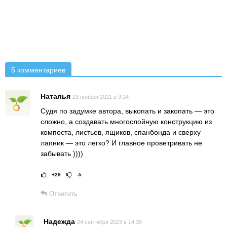
5 комментариев
Наталья
23 ноября 2021 в 9:24
Судя по задумке автора, выкопать и закопать — это
сложно, а создавать многослойную конструкцию из
компоста, листьев, ящиков, спанбонда и сверху
лапник — это легко? И главное проветривать не
забывать ))))
+29
-5
Рейтинг статьи:
Поставить оце
Ответить
Надежда
24 сентября 2023 в 14:39