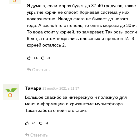
Я думаю, если мороз будет до 37-40 градусов, такое
укрытие корни не спасёт. Корневая система у них
поверхностно. Иногда снега не бывает до нового
года. А весной то оттепель, то опять морозы до 30ти.
То вода стоит у корней, то замерзает. Так розы росли
6 лет, а потом покрылись плесенью и пропали. Из 8
корней осталось 2.
+4
-1
Рейтинг статьи:
Поставить оц
Ответить
Тамара
23 ноября 2021 в 21:37
Большое спасибо за интересную и полезную для
меня информацию о хризантеме мультефлора.
Такая забота о ней-того стоит.
+4
-2
Рейтинг статьи:
Поставить оце
Ответить