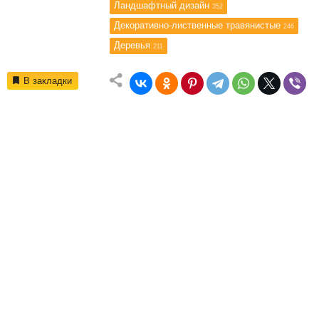
Ландшафтный дизайн
352
Декоративно-лиственные травянистые
246
Деревья
211
В закладки