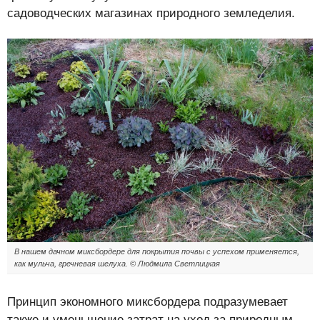
садоводческих магазинах природного земледелия.
В нашем дачном миксбордере для покрытия почвы с успехом применяется,
как мульча, гречневая шелуха. © Людмила Светлицкая
Принцип экономного миксбордера подразумевает
также и уменьшение затрат на уход за природным