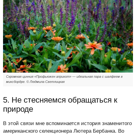
Скромная цинния «Профьюжен априкот» — идеальная пара с шалфеем в
миксбордре. © Людмила Светлицкая
5. Не стесняемся обращаться к
природе
В этой связи мне вспоминается история знаменитого
американского селекционера Лютера Бербанка. Во