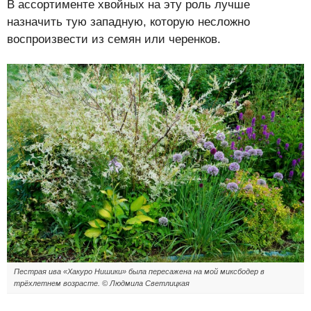
В ассортименте хвойных на эту роль лучше
назначить тую западную, которую несложно
воспроизвести из семян или черенков.
Пестрая ива «Хакуро Нишики» была пересажена на мой миксбодер в
трёхлетнем возрасте. © Людмила Светлицкая