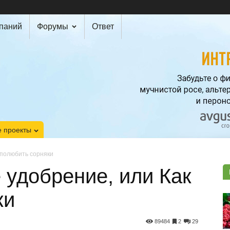
мпаний
Форумы
Ответ
 проекты
 полюбить сорняки
 удобрение, или Как
ки
89484
2
29