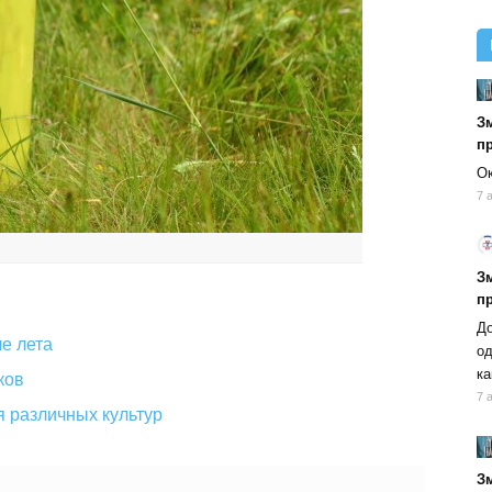
Зм
п
Ок
7 
Зм
п
До
е лета
од
ка
ков
7 
 различных культур
Зм