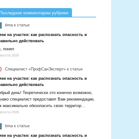
Последние комментарии рубрики
tima
к статье
еи на участке: как распознать опасность и
равильно действовать
, понял
августа 2026
Специалист «ПрофСанЭксперт»
к статье
еи на участке: как распознать опасность и
равильно действовать
брый день! Теоретически это конечно возможно,
нако специалист предоставит Вам рекомендации,
к максимально обезопасить свою территор...
августа 2026
tima
к статье
еи на участке: как распознать опасность и