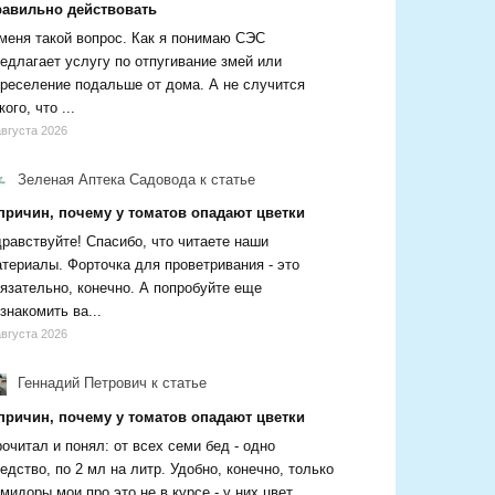
равильно действовать
меня такой вопрос. Как я понимаю СЭС
едлагает услугу по отпугивание змей или
реселение подальше от дома. А не случится
кого, что ...
августа 2026
Зеленая Аптека Садовода
к статье
 причин, почему у томатов опадают цветки
равствуйте! Спасибо, что читаете наши
териалы. Форточка для проветривания - это
язательно, конечно. А попробуйте еще
знакомить ва...
августа 2026
Геннадий Петрович
к статье
 причин, почему у томатов опадают цветки
очитал и понял: от всех семи бед - одно
едство, по 2 мл на литр. Удобно, конечно, только
мидоры мои про это не в курсе - у них цвет...