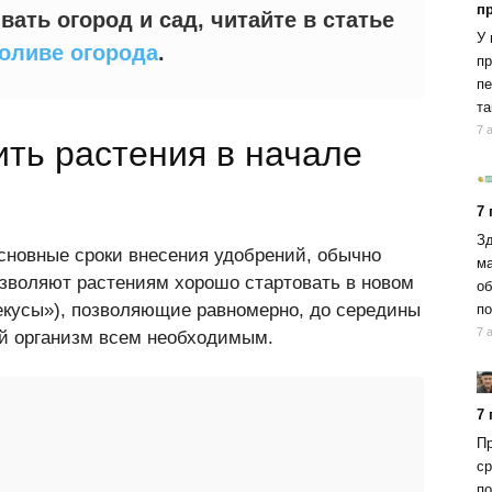
п
вать огород и сад, читайте в статье
У 
оливе огорода
.
пр
пе
та
7 
ть растения в начале
7
Зд
сновные сроки внесения удобрений, обычно
ма
озволяют растениям хорошо стартовать в новом
об
рекусы»), позволяющие равномерно, до середины
по
7 
ый организм всем необходимым.
7
Пр
ср
по