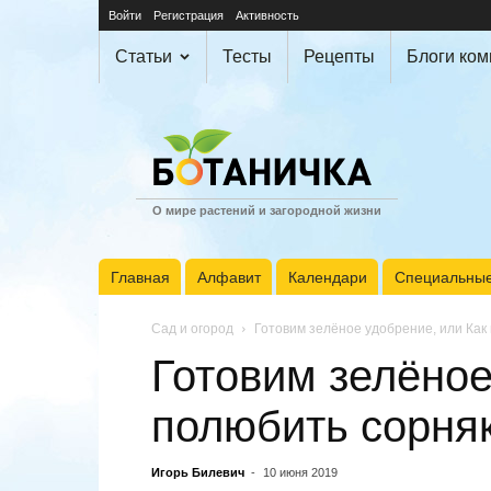
Войти
Регистрация
Активность
Статьи
Тесты
Рецепты
Блоги ко
О мире растений и загородной жизни
Главная
Алфавит
Календари
Специальные
Сад и огород
Готовим зелёное удобрение, или Как
Готовим зелёное
полюбить сорня
Игорь Билевич
-
10 июня 2019