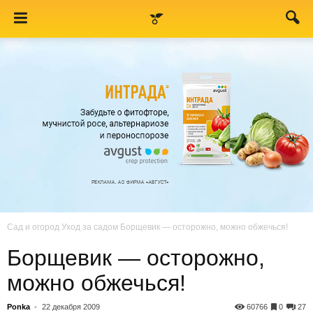
Сад и огород
Уход за садом
Борщевик — осторожно, можно обжечься!
Борщевик — осторожно,
можно обжечься!
Ponka
-
22 декабря 2009
60766
0
27