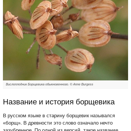
Вислоплодник Борщевика обыкновенного. © Anne Burgess
Название и история борщевика
В русском языке в старину борщевик назывался
«борщ». В древности это слово означало нечто
зазубренное. По одной из версий, такое название