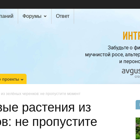
мпаний
Форумы
Ответ
 проекты
 из зелёных черенков: не пропустите момент
вые растения из
в: не пропустите