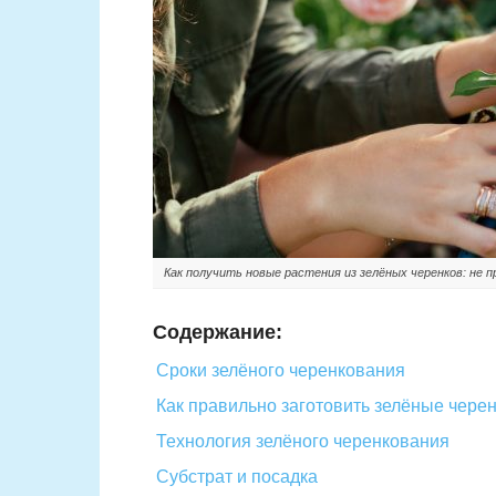
Как получить новые растения из зелёных черенков: не
Содержание:
Сроки зелёного черенкования
Как правильно заготовить зелёные чере
Технология зелёного черенкования
Субстрат и посадка