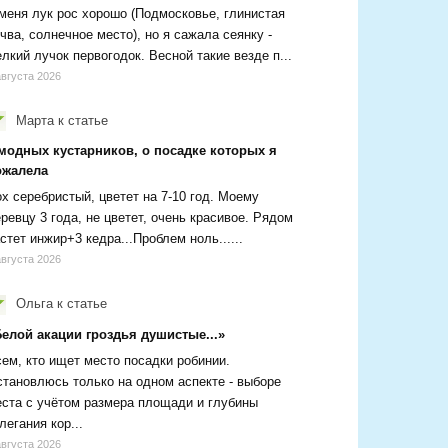
меня лук рос хорошо (Подмосковье, глинистая
чва, солнечное место), но я сажала сеянку -
лкий лучок первогодок. Весной такие везде п...
августа 2026
Марта
к статье
 модных кустарников, о посадке которых я
ожалела
х серебристый, цветет на 7-10 год. Моему
ревцу 3 года, не цветет, очень красивое. Рядом
стет инжир+3 кедра...Проблем ноль......
августа 2026
Ольга
к статье
Белой акации гроздья душистые...»
ем, кто ищет место посадки робинии.
тановлюсь только на одном аспекте - выборе
ста с учётом размера площади и глубины
легания кор...
августа 2026