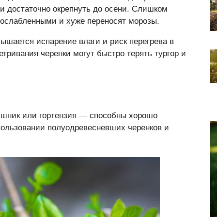
о и достаточно окрепнуть до осени. Слишком
у ослабленными и хуже переносят морозы.
вышается испарение влаги и риск перегрева в
етривания черенки могут быстро терять тургор и
ушник или гортензия — способны хорошо
спользовании полуодревесневших черенков и