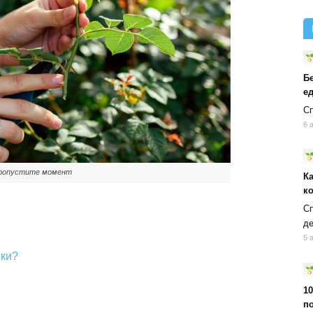
Б
ед
Сп
6 
 пропустите момент
К
к
Сп
д
5 
нки?
10
п