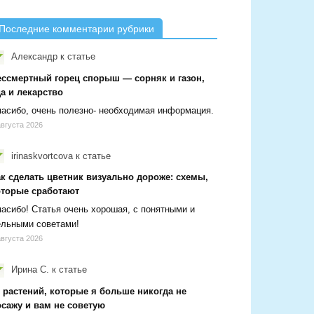
Последние комментарии рубрики
Александр
к статье
ессмертный горец спорыш — сорняк и газон,
а и лекарство
асибо, очень полезно- необходимая информация.
августа 2026
irinaskvortcova
к статье
ак сделать цветник визуально дороже: схемы,
оторые сработают
асибо! Статья очень хорошая, с понятными и
ельными советами!
августа 2026
Ирина С.
к статье
 растений, которые я больше никогда не
осажу и вам не советую