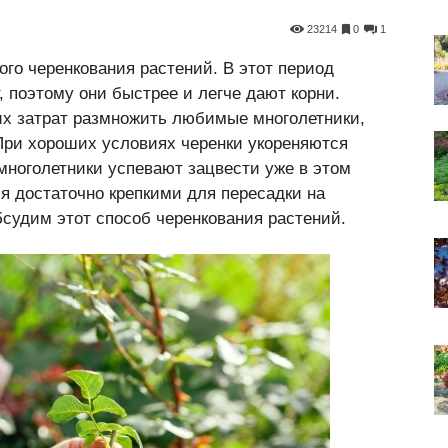
23214
0
1
го черенкования растений. В этот период
, поэтому они быстрее и легче дают корни.
х затрат размножить любимые многолетники,
 При хороших условиях черенки укореняются
 многолетники успевают зацвести уже в этом
ся достаточно крепкими для пересадки на
бсудим этот способ черенкования растений.