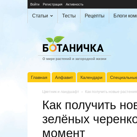
Войти
Регистрация
Активность
Статьи
Тесты
Рецепты
Блоги ко
О мире растений и загородной жизни
Главная
Алфавит
Календари
Специальные
Цветник и ландшафт
Как получить новые растения
Как получить но
зелёных черенко
момент