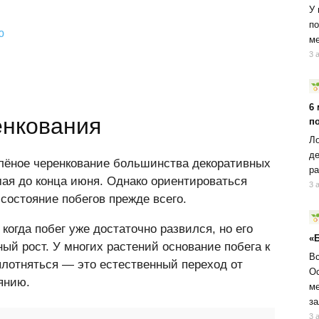
У 
по
ю
ме
3 
6
енкования
п
Ло
де
лёное черенкование большинства декоративных
ра
мая до конца июня. Однако ориентироваться
3 
 состояние побегов прежде всего.
когда побег уже достаточно развился, но его
«
ный рост. У многих растений основание побега к
Вс
плотняться — это естественный переход от
Ос
янию.
ме
за
3 