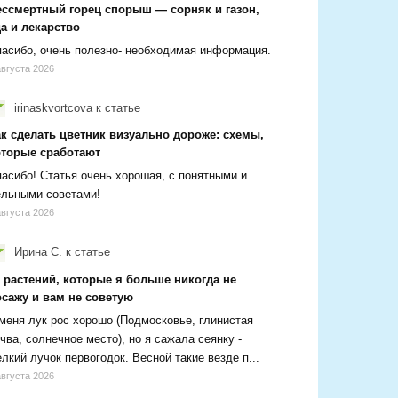
ессмертный горец спорыш — сорняк и газон,
а и лекарство
асибо, очень полезно- необходимая информация.
августа 2026
irinaskvortcova
к статье
ак сделать цветник визуально дороже: схемы,
оторые сработают
асибо! Статья очень хорошая, с понятными и
ельными советами!
августа 2026
Ирина С.
к статье
 растений, которые я больше никогда не
осажу и вам не советую
меня лук рос хорошо (Подмосковье, глинистая
чва, солнечное место), но я сажала сеянку -
лкий лучок первогодок. Весной такие везде п...
августа 2026