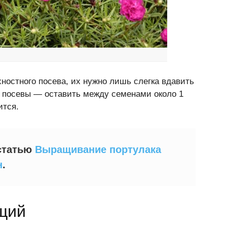
ностного посева, их нужно лишь слегка вдавить
ть посевы — оставить между семенами около 1
ится.
статью
Выращивание портулака
н
.
щий