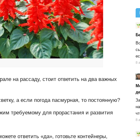
Б
Вс
сы
ес
8 
але на рассаду, стоит ответить на два важных
М
д
ветку, а если погода пасмурная, то постоянную?
За
на
ежим требуемому для прорастания и развития
чт
8 
можете ответить «да», готовьте контейнеры,