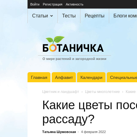
Войти
Регистрация
Активность
Статьи
Тесты
Рецепты
Блоги ко
О мире растений и загородной жизни
Главная
Алфавит
Календари
Специальные
Цветник и ландшафт
Цветы многолетние
Какие
Какие цветы пос
рассаду?
Татьяна Шумовская
-
4 февраля 2022