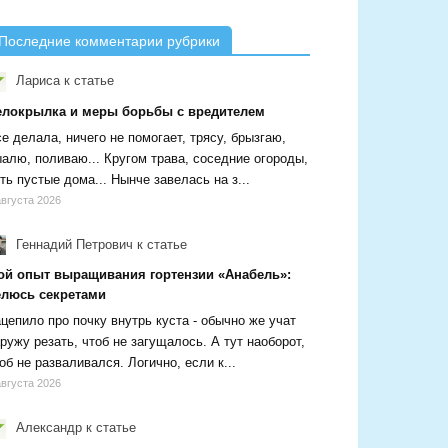
Последние комментарии рубрики
Лариса
к статье
елокрылка и меры борьбы с вредителем
е делала, ничего не помогает, трясу, брызгаю,
алю, поливаю... Кругом трава, соседние огороды,
ть пустые дома... Нынче завелась на з...
августа 2026
Геннадий Петрович
к статье
ой опыт выращивания гортензии «Анабель»:
елюсь секретами
цепило про почку внутрь куста - обычно же учат
ружу резать, чтоб не загущалось. А тут наоборот,
об не разваливался. Логично, если к...
августа 2026
Александр
к статье