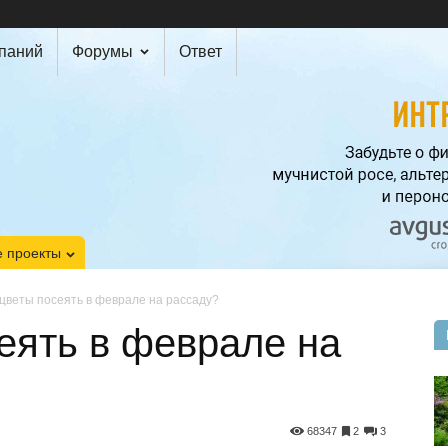
мпаний
Форумы
Ответ
 проекты
 цветы посеять в феврале на рассаду?
еять в феврале на
68347
2
3