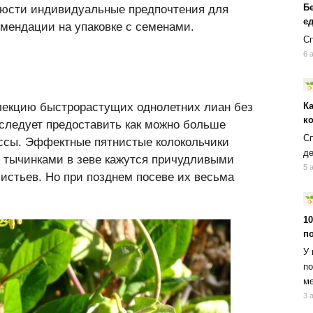
Б
люсти индивидуальные предпочтения для
ед
омендации на упаковке с семенами.
Сп
6 
лекцию быстрорастущих однолетних лиан без
К
к
 следует предоставить как можно больше
Сп
ссы. Эффектные пятнистые колокольчики
д
 тычинками в зеве кажутся причудливыми
5 
стьев. Но при позднем посеве их весьма
10
п
У 
по
ме
3 