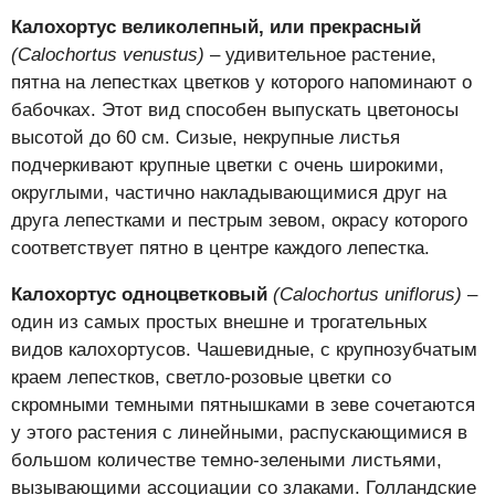
Калохортус великолепный, или прекрасный
(Calochortus venustus)
– удивительное растение,
пятна на лепестках цветков у которого напоминают о
бабочках. Этот вид способен выпускать цветоносы
высотой до 60 см. Сизые, некрупные листья
подчеркивают крупные цветки с очень широкими,
округлыми, частично накладывающимися друг на
друга лепестками и пестрым зевом, окрасу которого
соответствует пятно в центре каждого лепестка.
Калохортус одноцветковый
(Calochortus uniflorus)
–
один из самых простых внешне и трогательных
видов калохортусов. Чашевидные, с крупнозубчатым
краем лепестков, светло-розовые цветки со
скромными темными пятнышками в зеве сочетаются
у этого растения с линейными, распускающимися в
большом количестве темно-зелеными листьями,
вызывающими ассоциации со злаками. Голландские