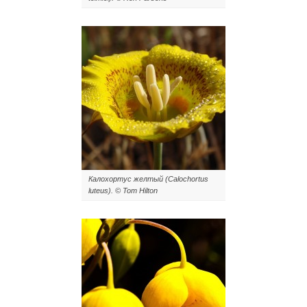
Калохортус желтый (Calochortus
luteus). © Tom Hilton