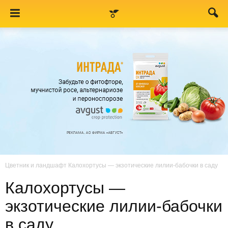
Цветник и ландшафт
Калохортусы — экзотические лилии-бабочки в саду
Калохортусы —
экзотические лилии-бабочки
в саду