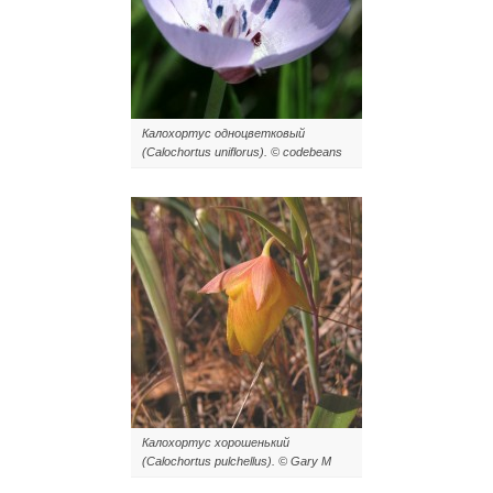
Калохортус одноцветковый
(Calochortus uniflorus). © codebeans
Калохортус хорошенький
(Calochortus pulchellus). © Gary M