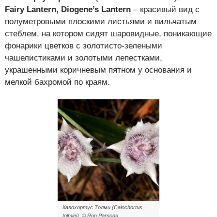
Fairy Lantern, Diogene’s Lantern
– красивый вид с
полуметровыми плоскими листьями и вильчатым
стеблем, на котором сидят шаровидные, поникающие
фонарики цветков с золотисто-зелеными
чашелистиками и золотыми лепестками,
украшенными коричневым пятном у основания и
мелкой бахромой по краям.
Калохортус Толми (Calochortus
tolmiei). © Ron Parsons