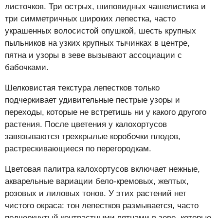
листочков. Три острых, шиповидных чашелистика и
три симметричных широких лепестка, часто
украшенных волосистой опушкой, шесть крупных
пыльников на узких крупных тычинках в центре,
пятна и узоры в зеве вызывают ассоциации с
бабочками.
Шелковистая текстура лепестков только
подчеркивает удивительные пестрые узоры и
переходы, которые не встретишь ни у какого другого
растения. После цветения у калохортусов
завязываются трехкрылые коробочки плодов,
растрескивающиеся по перегородкам.
Цветовая палитра калохортусов включает нежные,
акварельные вариации бело-кремовых, желтых,
розовых и лиловых тонов. У этих растений нет
чистого окраса: тон лепестков размывается, часто
подчеркнутый контрастными пятнами в зеве, которые