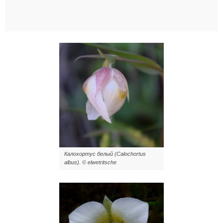
Калохортус белый (Calochortus
albus). © elwetritsche