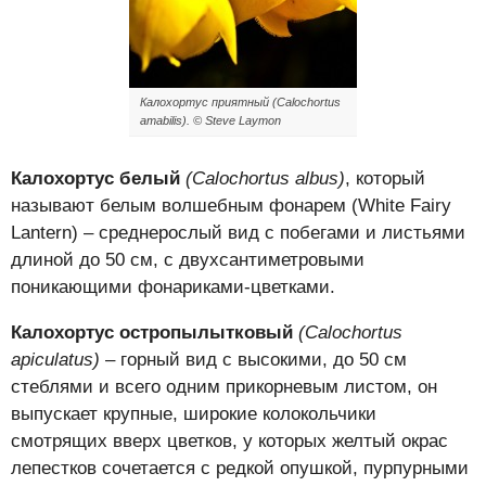
Калохортус приятный (Calochortus
amabilis). © Steve Laymon
Калохортус белый
(Calochortus albus)
, который
называют белым волшебным фонарем (White Fairy
Lantern) – среднерослый вид с побегами и листьями
длиной до 50 см, с двухсантиметровыми
поникающими фонариками-цветками.
Калохортус остропылытковый
(Calochortus
apiculatus)
– горный вид с высокими, до 50 см
стеблями и всего одним прикорневым листом, он
выпускает крупные, широкие колокольчики
смотрящих вверх цветков, у которых желтый окрас
лепестков сочетается с редкой опушкой, пурпурными