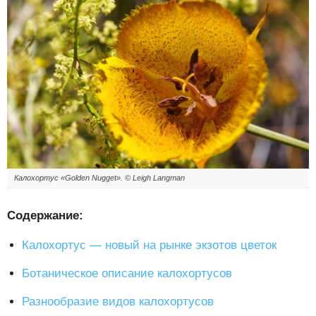
Калохортус «Golden Nugget». © Leigh Langman
Содержание:
Калохортус — новый на рынке экзотов цветок
Ботаническое описание калохортусов
Разнообразие видов калохортусов