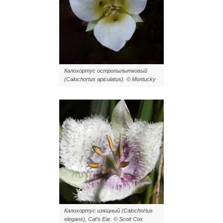
Калохортус остропылытковый
(Calochortus apiculatus). © Montucky
Калохортус изящный (Calochortus
elegans), Cat’s Ear. © Scott Cox