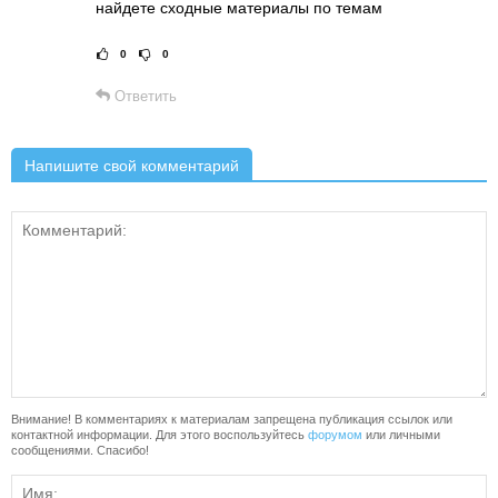
найдете сходные материалы по темам
0
0
Рейтинг статьи:
Поставить оц
Ответить
Напишите свой комментарий
Внимание! В комментариях к материалам запрещена публикация ссылок или
контактной информации. Для этого воспользуйтесь
форумом
или личными
сообщениями. Спасибо!