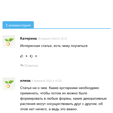
3 комментария
Катерина
30 апреля 2013 в 15:17
Интересная статья, есть чему поучиться.
0
0
Рейтинг статьи:
Поставить оце
Ответить
елена
9 февраля 2015 в 10:25
Статья ни о чем. Какие кустарники необходимо
применить, чтобы потом их можно было
формировать в любые формы, какие декоративные
растения могут сосуществовать друг с другом, об
этом нет ничего, а ведь это важно.