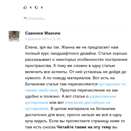
0
0
Рейтинг статьи:
Поставить оце
Ответить
Савинов Максим
9 февраля 2015 в 21:28
Елена, зря вы так. Жанна же не предлагает нам
полный курс ландшафтного дизайна. Статья хорошо
рассказывает о некоторых особенностях построения
пространства. К тому же сложно в одну статью
включить все аспекты. От неё устанешь не дойдя до
нужного. А по поводу материалов. Вот есть на
Ботаничке статья там перечисляются
кустарники по
своим свойствам
. Простое перечисление но как
удобно и полезно. А вот статья о
размножении
кустарников
или вот
описания достойных из
кустарников
. В целом материала на ботаничке
достаточно для всех, просто нельзя же всё в одну
кучу кидать. Если вы пролистаете страницу ниже то
там есть сноска
Читайте также на эту тему
вы