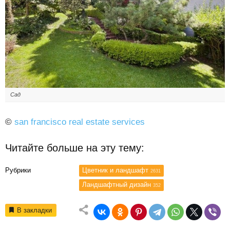
Сад
©
san francisco real estate services
Читайте больше на эту тему:
Рубрики
Цветник и ландшафт
2631
Ландшафтный дизайн
352
В закладки