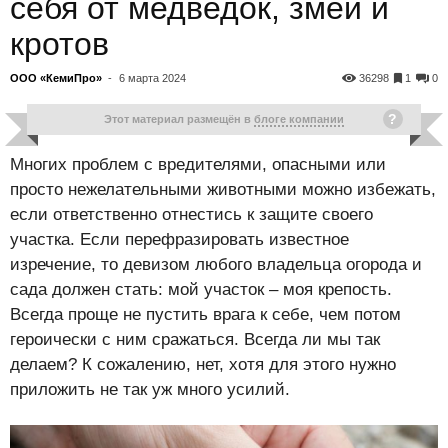
себя от медведок, змей и
кротов
ООО «КемиПро»
-
6 марта 2024
36298
1
0
Этот материал размещён в
блоге компании
Многих проблем с вредителями, опасными или
просто нежелательными животными можно избежать,
если ответственно отнестись к защите своего
участка. Если перефразировать известное
изречение, то девизом любого владельца огорода и
сада должен стать: мой участок – моя крепость.
Всегда проще не пустить врага к себе, чем потом
героически с ним сражаться. Всегда ли мы так
делаем? К сожалению, нет, хотя для этого нужно
приложить не так уж много усилий.