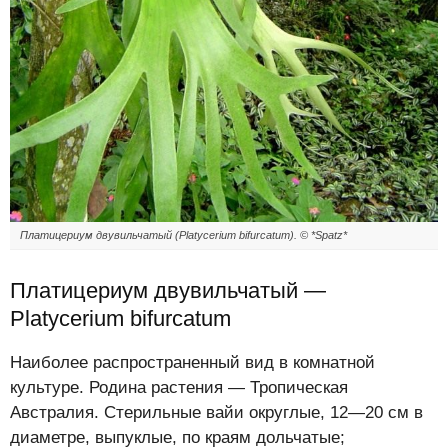
Платицериум двувильчатый (Platycerium bifurcatum). © *Spatz*
Платицериум двувильчатый —
Platycerium bifurcatum
Наиболее распространенный вид в комнатной
культуре. Родина растения — Тропическая
Австралия. Стерильные вайи округлые, 12—20 см в
диаметре, выпуклые, по краям дольчатые;