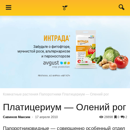
Комнатные растения
Папоротники
Платицериум — Олений рог
Платицериум — Олений рог
Савинов Максим
-
17 апреля 2010
28898
0
2
Папоротниковидные — совершенно особенный отдел