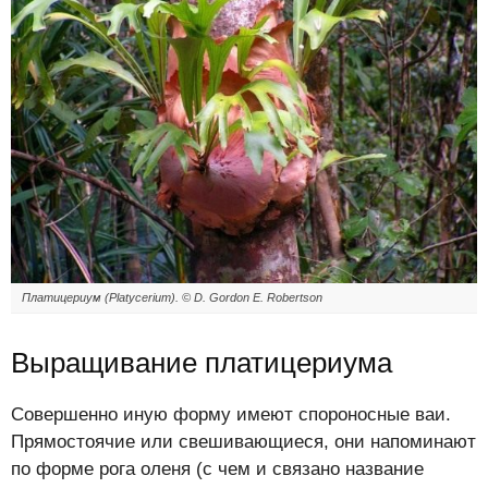
Платицериум (Platycerium). © D. Gordon E. Robertson
Выращивание платицериума
Совершенно иную форму имеют спороносные ваи.
Прямостоячие или свешивающиеся, они напоминают
по форме рога оленя (с чем и связано название