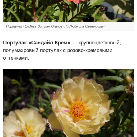
Портулак «Endless Summer Orange». © Людмила Светлицкая
Портулак «Сандайл Крем»
— крупноцветковый,
полумахровый портулак с розово-кремовыми
оттенками.