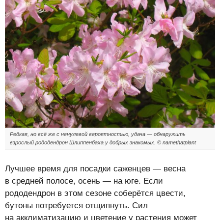
Редкая, но всё же с ненулевой вероятностью, удача — обнаружить
взрослый рододендрон Шлиппенбаха у добрых знакомых. © namethatplant
Лучшее время для посадки саженцев — весна
в средней полосе, осень — на юге. Если
рододендрон в этом сезоне соберётся цвести,
бутоны потребуется отщипнуть. Сил
на акклиматизацию и цветение у растения может