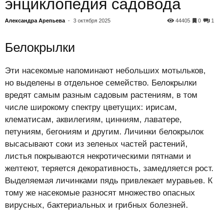
энциклопедия садовода
Александра Арепьева
-
3 октября 2025
44405
0
1
Белокрылки
Эти насекомые напоминают небольших мотыльков,
но выделены в отдельное семейство. Белокрылки
вредят самым разным садовым растениям, в том
числе широкому спектру цветущих: ирисам,
клематисам, аквилегиям, цинниям, лаватере,
петуниям, бегониям и другим. Личинки белокрылок
высасывают соки из зеленых частей растений,
листья покрываются некротическими пятнами и
желтеют, теряется декоративность, замедляется рост.
Выделяемая личинками пядь привлекает муравьев. К
тому же насекомые разносят множество опасных
вирусных, бактериальных и грибных болезней.