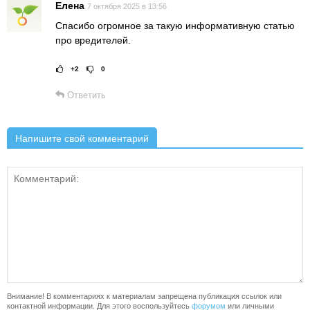
Елена
7 октября 2025 в 13:56
Спасибо огромное за такую информативную статью
про вредителей.
+2
0
Рейтинг статьи:
Поставить оце
Ответить
Напишите свой комментарий
Внимание! В комментариях к материалам запрещена публикация ссылок или
контактной информации. Для этого воспользуйтесь
форумом
или личными