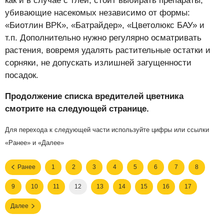
как и в случае с тлей, стоит выбирать препараты,
убивающие насекомых независимо от формы:
«Биотлин ВРК», «Батрайдер», «Цветолюкс БАУ» и
т.п. Дополнительно нужно регулярно осматривать
растения, вовремя удалять растительные остатки и
сорняки, не допускать излишней загущенности
посадок.
Продолжение списка вредителей цветника
смотрите на следующей странице.
Для перехода к следующей части используйте цифры или ссылки
«Ранее» и «Далее»
Ранее
1
2
3
4
5
6
7
8
9
10
11
12
13
14
15
16
17
Далее