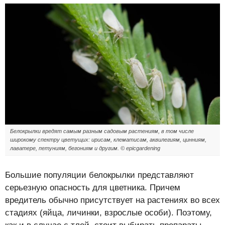
Белокрылки вредят самым разным садовым растениям, в том числе
широкому спектру цветущих: ирисам, клематисам, аквилегиям, цинниям,
лаватере, петуниям, бегониям и другим. © epicgardening
Большие популяции белокрылки представляют
серьезную опасность для цветника. Причем
вредитель обычно присутствует на растениях во всех
стадиях (яйца, личинки, взрослые особи). Поэтому,