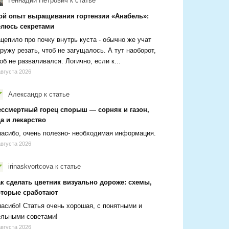
Геннадий Петрович
к статье
ой опыт выращивания гортензии «Анабель»:
елюсь секретами
цепило про почку внутрь куста - обычно же учат
ружу резать, чтоб не загущалось. А тут наоборот,
об не разваливался. Логично, если к...
августа 2026
Александр
к статье
ессмертный горец спорыш — сорняк и газон,
а и лекарство
асибо, очень полезно- необходимая информация.
августа 2026
irinaskvortcova
к статье
ак сделать цветник визуально дороже: схемы,
оторые сработают
асибо! Статья очень хорошая, с понятными и
ельными советами!
августа 2026