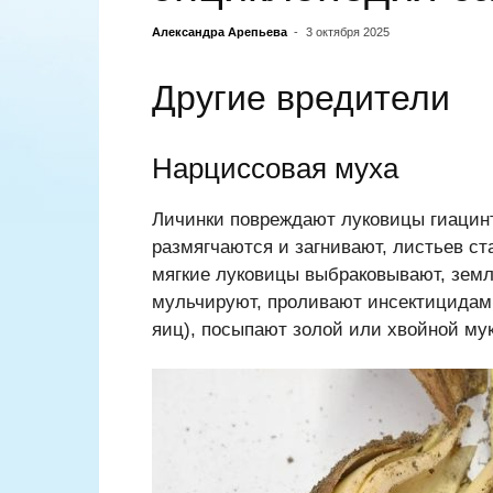
Александра Арепьева
-
3 октября 2025
Другие вредители
Нарциссовая муха
Личинки повреждают луковицы гиацинт
размягчаются и загнивают, листьев ст
мягкие луковицы выбраковывают, землю
мульчируют, проливают инсектицидами
яиц), посыпают золой или хвойной му