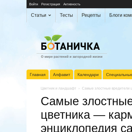
Войти
Регистрация
Активность
Статьи
Тесты
Рецепты
Блоги ко
О мире растений и загородной жизни
Главная
Алфавит
Календари
Специальные
Цветник и ландшафт
Самые злостные вредители ц
Самые злостные
цветника — кар
энциклопедия с