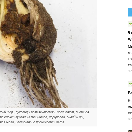
5
о
Мн
ме
то
та
9 
Б
Вс
сы
лий и др., луковицы размягчаются и загнивают, листьев
ес
еждают луковицы гиацинтов, нарциссов, лилий и др.,
8 
ся мало, цветения не происходит. © rhs