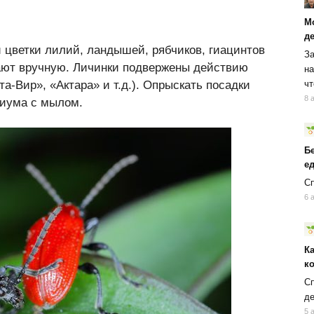
М
д
 цветки лилий, ландышей, рябчиков, гиацинтов
За
ают вручную. Личинки подвержены действию
на
чт
а-Вир», «Актара» и т.д.). Опрыскать посадки
8 
иума с мылом.
Б
ед
Сп
6 
К
к
Сп
д
5 