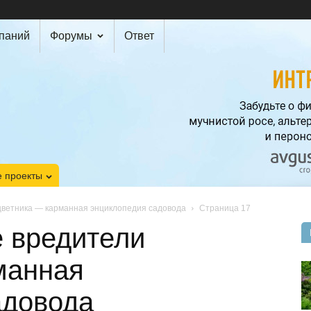
мпаний
Форумы
Ответ
 проекты
ветника — карманная энциклопедия садовода
Страница 17
 вредители
манная
адовода