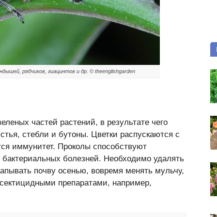
дышей, рябчиков, гиацинтов и др. © theenglishgarden
еленых частей растений, в результате чего
тья, стебли и бутоны. Цветки распускаются с
тся иммунитет. Проколы способствуют
 бактериальных болезней. Необходимо удалять
капывать почву осенью, вовремя менять мульчу,
инсектицидными препаратами, например,