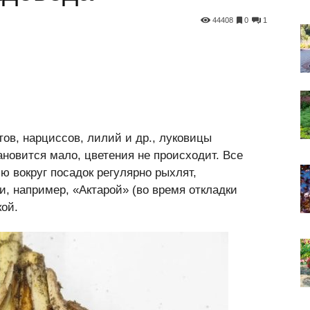
44408
0
1
ов, нарциссов, лилий и др., луковицы
ановится мало, цветения не происходит. Все
 вокруг посадок регулярно рыхлят,
, например, «Актарой» (во время откладки
кой.