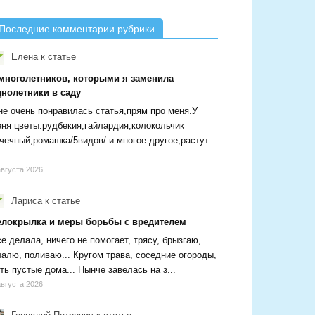
Последние комментарии рубрики
Елена
к статье
 многолетников, которыми я заменила
днолетники в саду
е очень понравилась статья,прям про меня.У
ня цветы:рудбекия,гайлардия,колокольчик
чечный,ромашка/5видов/ и многое другое,растут
...
августа 2026
Лариса
к статье
елокрылка и меры борьбы с вредителем
е делала, ничего не помогает, трясу, брызгаю,
алю, поливаю... Кругом трава, соседние огороды,
ть пустые дома... Нынче завелась на з...
августа 2026