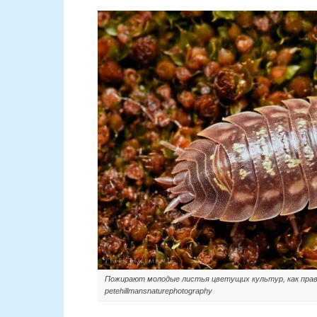
Пожирают молодые листья цветущих культур, как прави
petehillmansnaturephotography