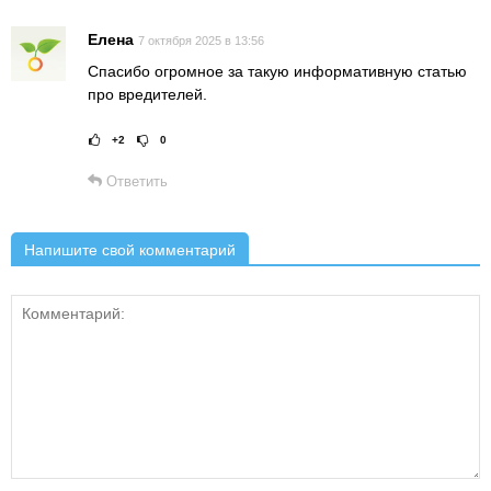
Елена
7 октября 2025 в 13:56
Спасибо огромное за такую информативную статью
про вредителей.
+2
0
Рейтинг статьи:
Поставить оце
Ответить
Напишите свой комментарий