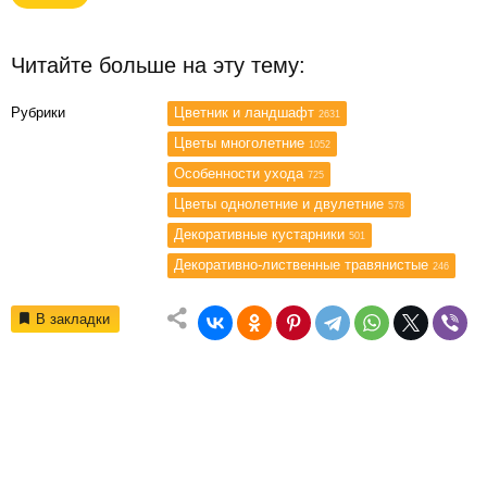
Читайте больше на эту тему:
Рубрики
Цветник и ландшафт
2631
Цветы многолетние
1052
Особенности ухода
725
Цветы однолетние и двулетние
578
Декоративные кустарники
501
Декоративно-лиственные травянистые
246
В закладки