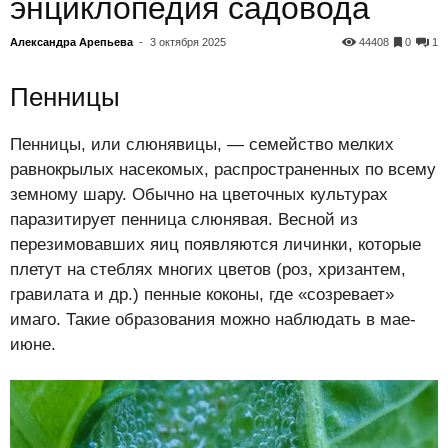
энциклопедия садовода
Александра Арепьева
-
3 октября 2025
44408
0
1
Пенницы
Пенницы, или слюнявицы, — семейство мелких
равнокрылых насекомых, распространенных по всему
земному шару. Обычно на цветочных культурах
паразитирует пенница слюнявая. Весной из
перезимовавших яиц появляются личинки, которые
плетут на стеблях многих цветов (роз, хризантем,
гравилата и др.) пенные коконы, где «созревает»
имаго. Такие образования можно наблюдать в мае-
июне.