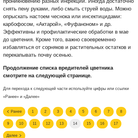
проникновению разных инфекций. Иногда достаточно
снять пену руками, либо смыть струей воды. Можно
опрыскать настоем чеснока или инсектицидами:
карбофосом, «Актарой», «Фуфаноном» и др.
Эффективны и профилактические обработки в мае
до цветения. Кроме того, важно своевременно
избавляться от сорняков и растительных остатков и
перекапывать почву осенью.
Продолжение списка вредителей цветника
смотрите на следующей странице.
Для перехода к следующей части используйте цифры или ссылки
«Ранее» и «Далее»
Ранее
1
2
3
4
5
6
7
8
9
10
11
12
13
14
15
16
17
Далее