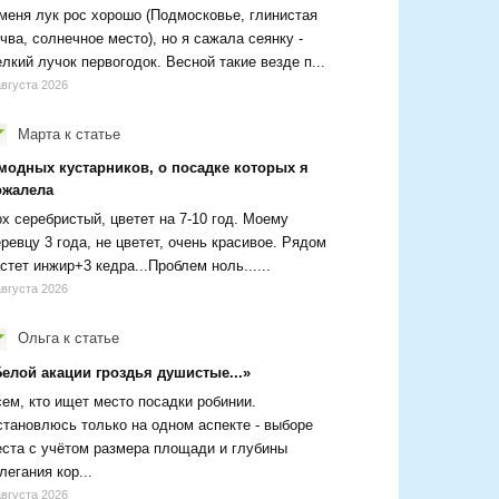
меня лук рос хорошо (Подмосковье, глинистая
чва, солнечное место), но я сажала сеянку -
лкий лучок первогодок. Весной такие везде п...
августа 2026
Марта
к статье
 модных кустарников, о посадке которых я
ожалела
х серебристый, цветет на 7-10 год. Моему
ревцу 3 года, не цветет, очень красивое. Рядом
стет инжир+3 кедра...Проблем ноль......
августа 2026
Ольга
к статье
Белой акации гроздья душистые...»
ем, кто ищет место посадки робинии.
тановлюсь только на одном аспекте - выборе
ста с учётом размера площади и глубины
легания кор...
августа 2026