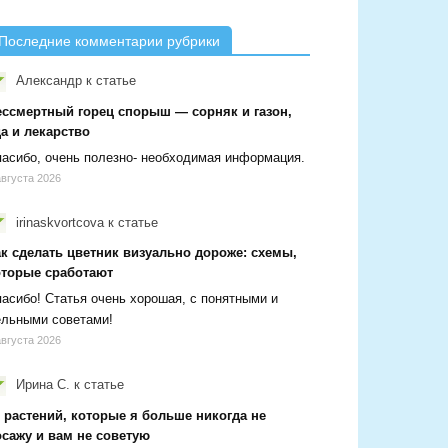
Последние комментарии рубрики
Александр
к статье
ессмертный горец спорыш — сорняк и газон,
а и лекарство
асибо, очень полезно- необходимая информация.
августа 2026
irinaskvortcova
к статье
ак сделать цветник визуально дороже: схемы,
оторые сработают
асибо! Статья очень хорошая, с понятными и
ельными советами!
августа 2026
Ирина С.
к статье
 растений, которые я больше никогда не
осажу и вам не советую