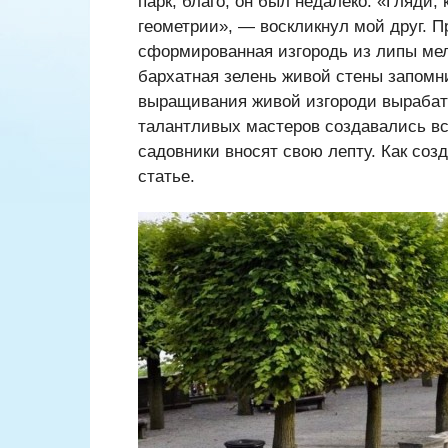
парк, благо, он был недалеко. «Гляди, 
геометрии», — воскликнул мой друг. П
сформированная изгородь из липы мелк
бархатная зелень живой стены запомни
выращивания живой изгороди вырабат
талантливых мастеров создавались вс
садовники вносят свою лепту. Как соз
статье.