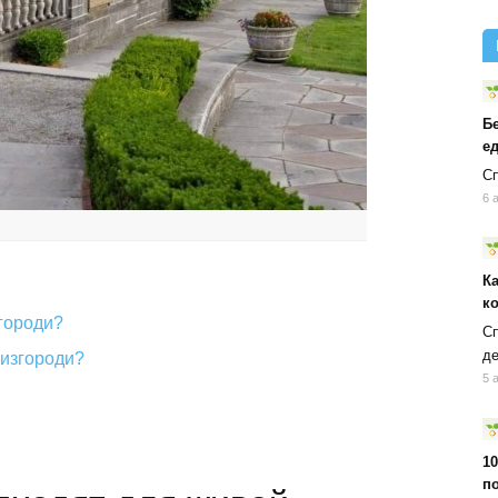
Б
ед
Сп
6 
К
к
городи?
Сп
д
 изгороди?
5 
10
п