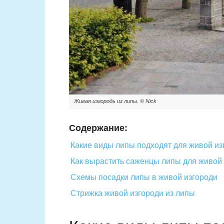
Живая изгородь из липы. © Nick
Содержание:
Какие виды липы подходят для живой из
Как вырастить саженцы липы для живой
Схемы посадки липы в живой изгороди
Стрижка живой изгороди из липы