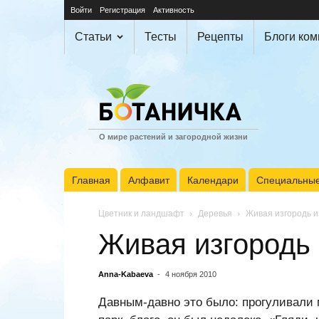
Войти
Регистрация
Активность
Статьи
Тесты
Рецепты
Блоги ко
О мире растений и загородной жизни
Главная
Алфавит
Календари
Специальные
Цветник и ландшафт
Деревья
Живая изгородь и
Живая изгородь
Anna-Kabaeva
-
4 ноября 2010
Давным-давно это было: прогуливали 