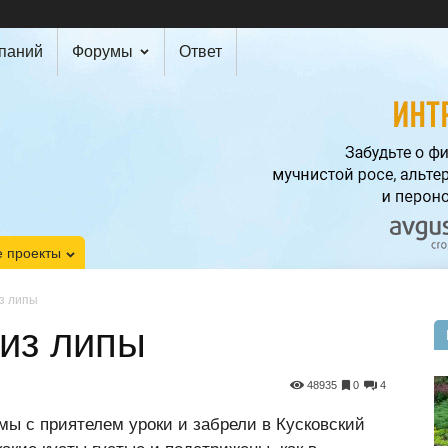
мпаний
Форумы
Ответ
 проекты
з липы
 из липы
48935
0
4
мы с приятелем уроки и забрели в Кусковский