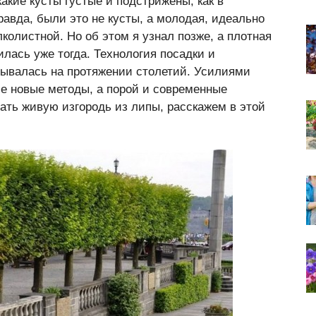
какие кусты густые и подстрижены, как в
равда, были это не кусты, а молодая, идеально
олистной. Но об этом я узнал позже, а плотная
лась уже тогда. Технология посадки и
ывалась на протяжении столетий. Усилиями
е новые методы, а порой и современные
дать живую изгородь из липы, расскажем в этой