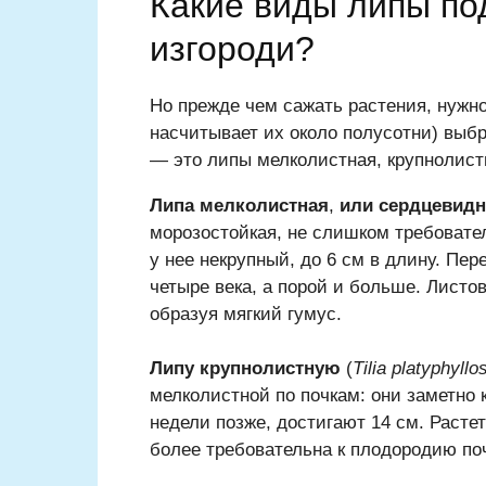
Какие виды липы по
изгороди?
Но прежде чем сажать растения, нужно
насчитывает их около полусотни) выб
— это липы мелколистная, крупнолист
Липа мелколистная
,
или
сердцевидн
морозостойкая, не слишком требовател
у нее некрупный, до 6 см в длину. Пе
четыре века, а порой и больше. Листо
образуя мягкий гумус.
Липу крупнолистную
(
Tilia platyphyllo
мелколистной по почкам: они заметно к
недели позже, достигают 14 см. Расте
более требовательна к плодородию поч