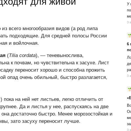
дходят для живой
У 
по
ме
3 
 из всего многообразия видов (а род липа
рать подходящие. Для средней полосы России
ная и войлочная.
6
п
ая
(
Tilia cordata
), — теневынослива,
Ло
ьна к почвам, но чувствительна к засухе. Лист
де
ресадку переносит хорошо и способна прожить
ра
3 
вой опад очень обильный, быстро разлагается,
«
s
) пока на ней нет листьев, легко отличить от
Вс
рупнее. Да и листья у нее, распускаясь на две
Ос
т она достаточно быстро. Менее морозостойкая и
ме
вы, зато засуху переносит лучше.
за
3 