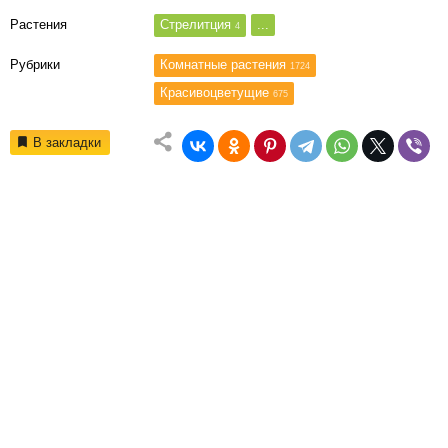
Растения
Стрелитция
...
4
Рубрики
Комнатные растения
1724
Красивоцветущие
675
В закладки