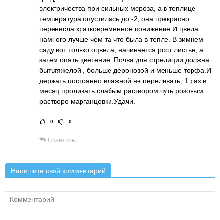
электричества при сильных мороза, а в теплице
температура опустилась до -2, она прекрасно
перенесла кратковременное понижение.И цвела
намного лучше чем та что была в тепле. В зимнем
саду вот только оцвела, начинается рост листье, а
затем опять цветение. Почва для стрелиции должна
бытьтяжелой , больше дероновой и меньше торфа.И
держать постоянно влажной не переливать, 1 раз в
месяц проливать слабым раствором чуть розовым
растворо марганцовки.Удачи.
0
0
Рейтинг статьи:
Поставить оце
Ответить
Напишите свой комментарий