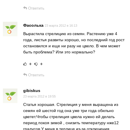
Ответить
Фасолька
23 марта 2012 в 16:13
Вырастила стрелицию из семян. Растению уже 4
года, листья развиты хорошо, но последний год рост
остановился и еще ни разу не цвело. В чем может
быть проблема? Или это нормально?
0
0
Рейтинг статьи:
Поставить оце
Ответить
gibiskus
23 марта 2012 в 19:55
Статья хорошая. Стрелиция у меня выращена из
семян ей шестой год она уже три года обильно
цветет.Чтобы стрелиция цвела нужно ей делать
период покоя зимой , снизить температуру нже12
градусов.У меня в теплице из-за отключения