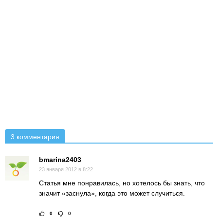
3 комментария
bmarina2403
23 января 2012 в 8:22
Статья мне понравилась, но хотелось бы знать, что
значит «заснула», когда это может случиться.
0
0
Рейтинг статьи:
Поставить оце