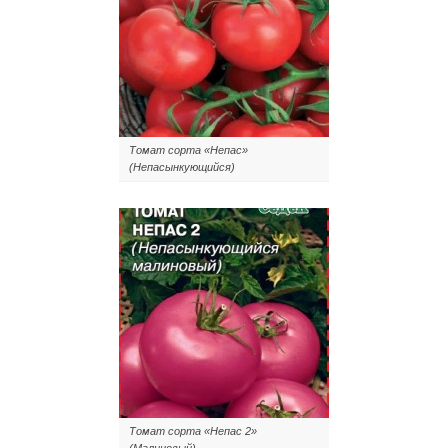
Томат сорта «Непас»
(Непасынкующийся)
Томат сорта «Непас 2»