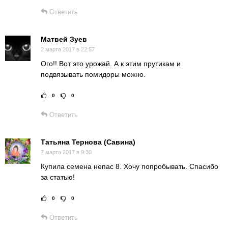
Ответить
Матвей Зуев
2 марта 2017 в 22:57
Ого!! Вот это урожай. А к этим прутикам и
подвязывать помидоры можно.
0
0
Рейтинг статьи:
Поставить оце
Ответить
Татьяна Тернова (Савина)
7 марта 2017 в 9:30
Купила семена непас 8. Хочу попробывать. Спасибо
за статью!
0
0
Рейтинг статьи:
Поставить оце
Ответить