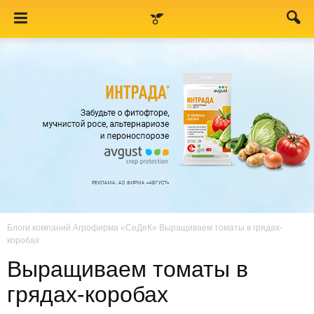
Блоги компаний
Агрофирма «СеДеК»
Выращиваем томаты в грядах-
коробах
Выращиваем томаты в
грядах-коробах