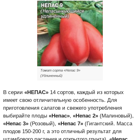
Томат сорта «Непас 9»
(Удлиненный)
В серии
«НЕПАС»
14 сортов, каждый из которых
имеет свою отличительную особенность. Для
приготовления салатов и свежего употребления
выбирайте плоды
«Непас»
,
«Непас 2»
(Малиновый),
«Непас 3»
(Розовый),
«Непас 7»
(Гигантский. Масса
плодов 150-200 г, а это отличный результат для
штамбового растения и открытого грунта),
«Непас