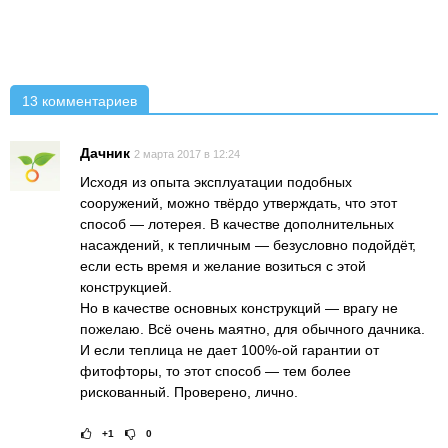
13 комментариев
Дачник
2 марта 2017 в 12:24
Исходя из опыта эксплуатации подобных
сооружений, можно твёрдо утверждать, что этот
способ — лотерея. В качестве дополнительных
насаждений, к тепличным — безусловно подойдёт,
если есть время и желание возиться с этой
конструкцией.
Но в качестве основных конструкций — врагу не
пожелаю. Всё очень маятно, для обычного дачника.
И если теплица не дает 100%-ой гарантии от
фитофторы, то этот способ — тем более
рискованный. Проверено, лично.
+1
0
Рейтинг статьи:
Поставить оце