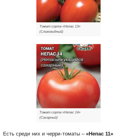
Томат сорта «Непас 13»
(Сливовидный)
Томат сорта «Непас 14»
(Сахарный)
Есть среди них и черри-томаты –
«Непас 11»