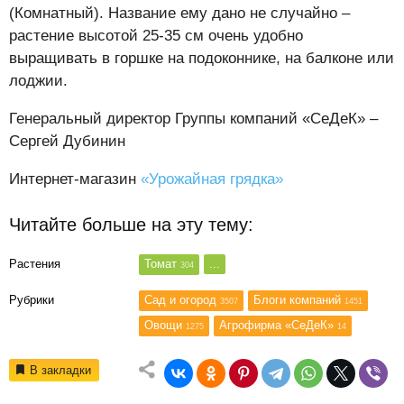
(Комнатный). Название ему дано не случайно –
растение высотой 25-35 см очень удобно
выращивать в горшке на подоконнике, на балконе или
лоджии.
Генеральный директор Группы компаний «СеДеК» –
Сергей Дубинин
Интернет-магазин
«Урожайная грядка»
Читайте больше на эту тему:
Растения
Томат
...
304
Рубрики
Сад и огород
Блоги компаний
3507
1451
Овощи
Агрофирма «СеДеК»
1275
14
В закладки