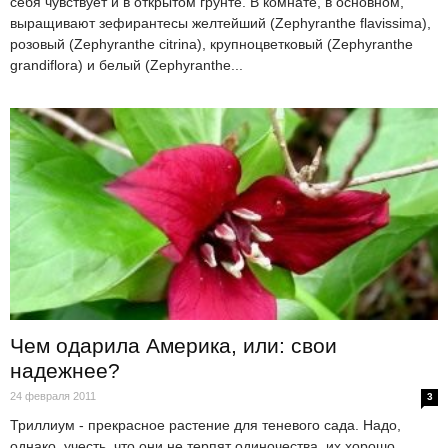
себя чувствует и в открытом грунте. В комнате, в основном,
выращивают зефирантесы желтейший (Zephyranthe flavissima),
розовый (Zephyranthe citrina), крупноцветковый (Zephyranthe
grandiflora) и белый (Zephyranthe...
Чем одарила Америка, или: свои
надежнее?
24 февраля 2011
3
Триллиум - прекрасное растение для теневого сада. Надо,
однако, учесть, что они не терпят одиночества, их хорошо