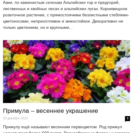
Азии, по каменистым склонам Альпийских гор и предгорий,
лиственных и хвойных лесах и альпийских лугах. Корневищное
розеточное растение, с прямостоячими безлистными стеблями-
цветоносами, неприхотливое и зимостойкое. Декоративно не
только цветением, но и крупными...
Примула – весеннее украшение
20 декабря 2010
3
Примулу ещё называют весенним первоцветом. Род примул
насчитывает более 600 видов. Разнообразные формы и окраска