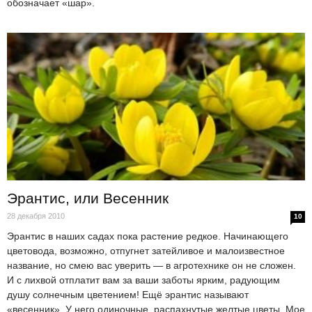
обозначает «шар».
Эрантис, или Весенник
28 декабря 2010
10
Эрантис в наших садах пока растение редкое. Начинающего
цветовода, возможно, отпугнет затейливое и малоизвестное
название, но смею вас уверить — в агротехнике он не сложен.
И с лихвой отплатит вам за ваши заботы ярким, радующим
душу солнечным цветением! Ещё эрантис называют
«весенник». У него одиночные, распахнутые желтые цветы. Мое