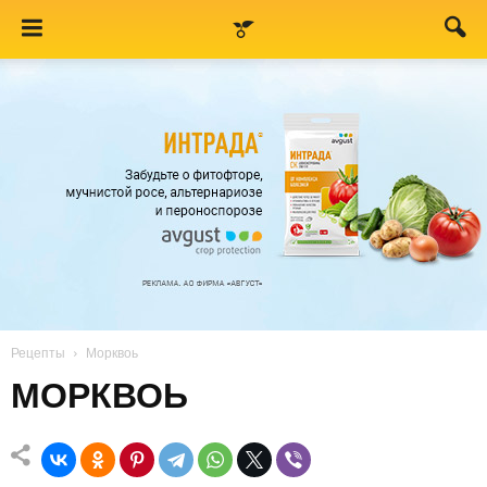
Рецепты
Морквоь
МОРКВОЬ